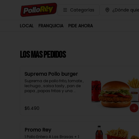
Categorías
¿Dónde quie
LOCAL
FRANQUICIA
PIDE AHORA
LOS MAS PEDIDOS
Suprema Pollo burger
Suprema de pollo frito, tomate , 
lechuga , salsa tasty , pan de 
papa , papas fritas y una 
bebida.
$6.490
Promo Rey
1 Pollo Entero A Las Brasas + 1 