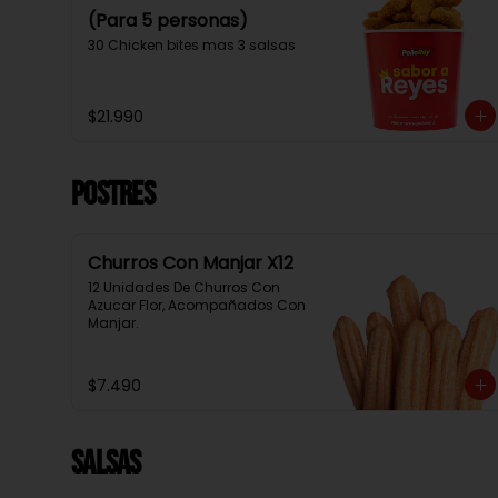
(Para 5 personas)
30 Chicken bites mas 3 salsas
$21.990
Postres
Churros Con Manjar X12
12 Unidades De Churros Con 
Azucar Flor, Acompañados Con 
Manjar.
$7.490
Salsas