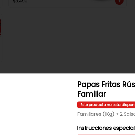
$8.490
Papas Fritas Rús
Familiar
Clásica + Papas
Filete De Pollo Apanado En Pan 
Este producto no esta dispon
Not Martin, Queso Mantecoso, 
Tomate, Lechuga, Salsa Tasty, 
Familiares (1Kg) + 2 Sals
Acompañada De Papas Baston 
Y Una Salsa Rey.
Instrucciones especia
$9.490