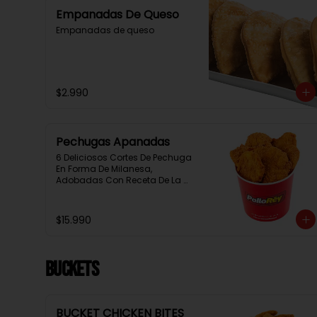
Empanadas De Queso
Empanadas de queso
$2.990
Pechugas Apanadas
6 Deliciosos Cortes De Pechuga 
En Forma De Milanesa, 
Adobadas Con Receta De La 
Casa Y Apanadas En Panko. 
Elaboración Propia De La Casa 
+ Salsa Rey
$15.990
BUCKETS
BUCKET CHICKEN BITES