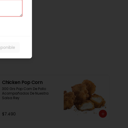
sponible
Chicken Pop Corn
300 Grs Pop Corn De Pollo 
Acompañados De Nuestra 
Salsa Rey
$7.490