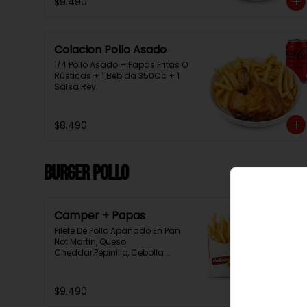
$9.490
Colacion Pollo Asado
1/4 Pollo Asado + Papas Fritas O 
Rústicas + 1 Bebida 350Cc + 1 
Salsa Rey.
$8.490
Burger Pollo
Camper + Papas
Filete De Pollo Apanado En Pan 
Not Martin, Queso 
Cheddar,Pepinillo, Cebolla 
Morada, Tomate, Lechuga, 
Salsa Tasty, Acompañada De 
Papas Baston Y Una Salsa Rey.
$9.490