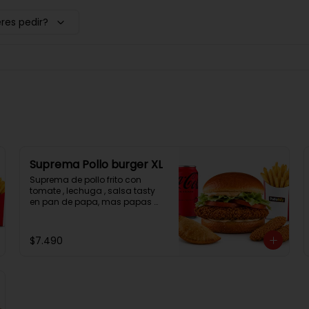
res pedir?
Suprema Pollo burger XL
Suprema de pollo frito con 
tomate , lechuga , salsa tasty 
en pan de papa, mas papas 
fritas, una empanada, 2 
chicken bites y una bebida.
$7.490