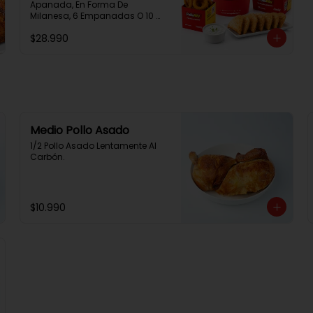
Apanada, En Forma De 
Milanesa, 6 Empanadas O 10 
Aros De Cebolla, 1 Papa Familiar, 
$28.990
1 Bebida De 1.5 Litros, 2 Salsas 
Rey.
Medio Pollo Asado
1/2 Pollo Asado Lentamente Al 
Carbón.
$10.990