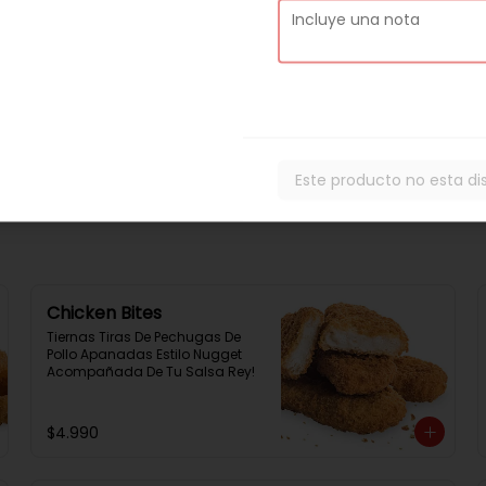
Ranch + Papas
Filete De Pollo Apanado En Pan 
Not Martin, Queso Cheddar, 3 
Aros De Cebolla,Tocino, Salsa 
Bbq, Salsa Tasty, Acompañada 
De Papas Baston Y Una Salsa 
Rey.
$9.490
Este producto no esta di
Chicken Bites
Tiernas Tiras De Pechugas De 
Pollo Apanadas Estilo Nugget 
Acompañada De Tu Salsa Rey!
$4.990