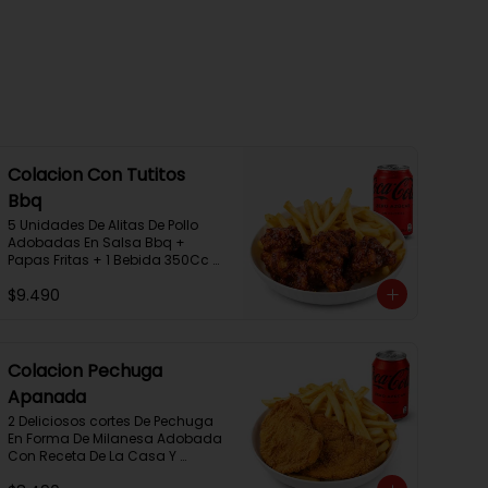
Colacion Con Tutitos
Bbq
5 Unidades De Alitas De Pollo 
Adobadas En Salsa Bbq + 
Papas Fritas + 1 Bebida 350Cc + 
1 Salsa Rey.
$9.490
Colacion Pechuga
Apanada
2 Deliciosos cortes De Pechuga 
En Forma De Milanesa Adobada 
Con Receta De La Casa Y 
Apanada En Panko+Papas 