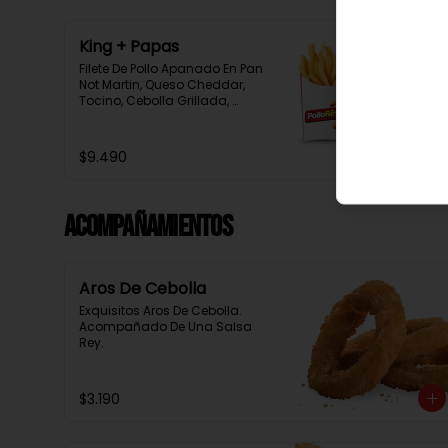
King + Papas
Filete De Pollo Apanado En Pan 
Not Martin, Queso Cheddar, 
Tocino, Cebolla Grillada, 
Pepinillo, Salsa Tasty, 
Acompañada De Papas Baston 
Y Una Salsa Rey.
$9.490
Acompañamientos
Aros De Cebolla
Exquisitos Aros De Cebolla. 
Acompañado De Una Salsa 
Rey.
$3.190