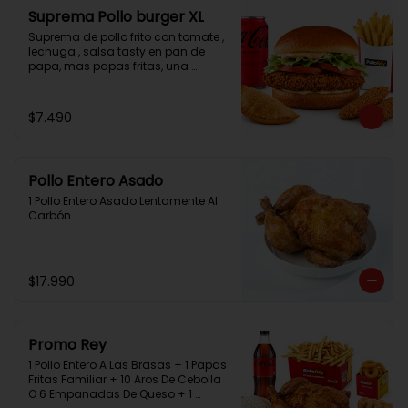
Suprema Pollo burger XL
Suprema de pollo frito con tomate , 
lechuga , salsa tasty en pan de 
papa, mas papas fritas, una 
empanada, 2 chicken bites y una 
bebida.
$7.490
Pollo Entero Asado
1 Pollo Entero Asado Lentamente Al 
Carbón.
$17.990
Promo Rey
1 Pollo Entero A Las Brasas + 1 Papas 
Fritas Familiar + 10 Aros De Cebolla 
O 6 Empanadas De Queso + 1 