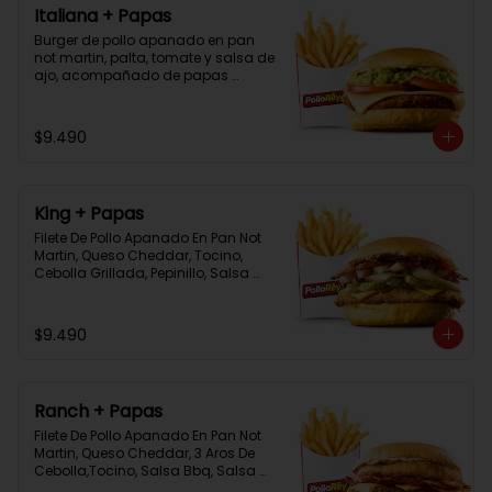
Italiana + Papas
Burger de pollo apanado en pan 
not martin, palta, tomate y salsa de 
ajo, acompañado de papas 
bastón
$9.490
King + Papas
Filete De Pollo Apanado En Pan Not 
Martin, Queso Cheddar, Tocino, 
Cebolla Grillada, Pepinillo, Salsa 
Tasty, Acompañada De Papas 
Baston Y Una Salsa Rey.
$9.490
Ranch + Papas
Filete De Pollo Apanado En Pan Not 
Martin, Queso Cheddar, 3 Aros De 
Cebolla,Tocino, Salsa Bbq, Salsa 
Tasty, Acompañada De Papas 