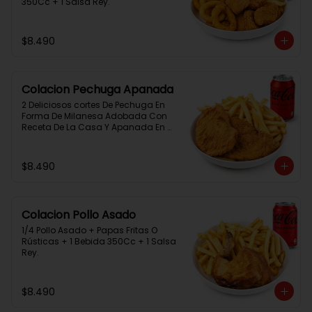
350Cc + 1 Salsa Rey.
$8.490
Colacion Pechuga Apanada
2 Deliciosos cortes De Pechuga En 
Forma De Milanesa Adobada Con 
Receta De La Casa Y Apanada En 
Panko+Papas Fritas+ 1Bebida 
350Cc+1 Salsa Rey
$8.490
Colacion Pollo Asado
1/4 Pollo Asado + Papas Fritas O 
Rústicas + 1 Bebida 350Cc + 1 Salsa 
Rey.
$8.490