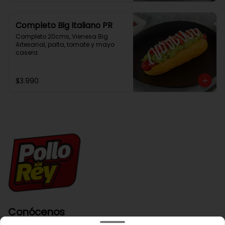
Completo Big Italiano PR
Completo 20cms, Vienesa Big 
Artesanal, palta, tomate y mayo 
casera
$3.990
Conócenos