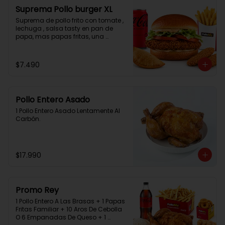
Suprema Pollo burger XL
Suprema de pollo frito con tomate , 
lechuga , salsa tasty en pan de 
papa, mas papas fritas, una 
empanada, 2 chicken bites y una 
bebida.
$7.490
Pollo Entero Asado
1 Pollo Entero Asado Lentamente Al 
Carbón.
$17.990
Promo Rey
1 Pollo Entero A Las Brasas + 1 Papas 
Fritas Familiar + 10 Aros De Cebolla 
O 6 Empanadas De Queso + 1 