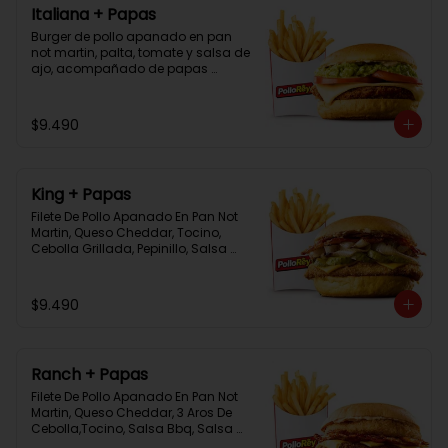
Italiana + Papas
Burger de pollo apanado en pan 
not martin, palta, tomate y salsa de 
ajo, acompañado de papas 
bastón
$9.490
King + Papas
Filete De Pollo Apanado En Pan Not 
Martin, Queso Cheddar, Tocino, 
Cebolla Grillada, Pepinillo, Salsa 
Tasty, Acompañada De Papas 
Baston Y Una Salsa Rey.
$9.490
Ranch + Papas
Filete De Pollo Apanado En Pan Not 
Martin, Queso Cheddar, 3 Aros De 
Cebolla,Tocino, Salsa Bbq, Salsa 
Tasty, Acompañada De Papas 