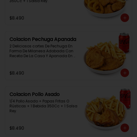
350Cc + 1 Salsa Rey.
$8.490
Colacion Pechuga Apanada
2 Deliciosos cortes De Pechuga En 
Forma De Milanesa Adobada Con 
Receta De La Casa Y Apanada En 
Panko+Papas Fritas+ 1Bebida 
350Cc+1 Salsa Rey
$8.490
Colacion Pollo Asado
1/4 Pollo Asado + Papas Fritas O 
Rústicas + 1 Bebida 350Cc + 1 Salsa 
Rey.
$8.490