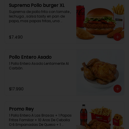
Suprema Pollo burger XL
Suprema de pollo frito con tomate , 
lechuga , salsa tasty en pan de 
papa, mas papas fritas, una 
empanada, 2 chicken bites y una 
bebida.
$7.490
Pollo Entero Asado
1 Pollo Entero Asado Lentamente Al 
Carbón.
$17.990
Promo Rey
1 Pollo Entero A Las Brasas + 1 Papas 
Fritas Familiar + 10 Aros De Cebolla 
O 6 Empanadas De Queso + 1 