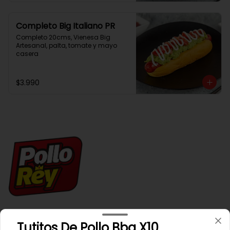
Completo Big Italiano PR
Completo 20cms, Vienesa Big 
Artesanal, palta, tomate y mayo 
casera
$3.990
Conócenos
Tutitos De Pollo Bbq X10