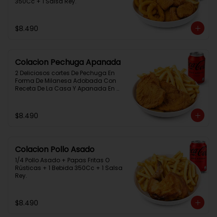
350Cc + 1 Salsa Rey.
$8.490
Colacion Pechuga Apanada
2 Deliciosos cortes De Pechuga En 
Forma De Milanesa Adobada Con 
Receta De La Casa Y Apanada En 
Panko+Papas Fritas+ 1Bebida 
350Cc+1 Salsa Rey
$8.490
Colacion Pollo Asado
1/4 Pollo Asado + Papas Fritas O 
Rústicas + 1 Bebida 350Cc + 1 Salsa 
Rey.
$8.490