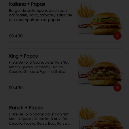
Italiana + Papas
Burger de pollo apanado en pan 
not martin, palta, tomate y salsa de 
ajo, acompañado de papas 
bastón
$9.490
King + Papas
Filete De Pollo Apanado En Pan Not 
Martin, Queso Cheddar, Tocino, 
Cebolla Grillada, Pepinillo, Salsa 
Tasty, Acompañada De Papas 
Baston Y Una Salsa Rey.
$9.490
Ranch + Papas
Filete De Pollo Apanado En Pan Not 
Martin, Queso Cheddar, 3 Aros De 
Cebolla,Tocino, Salsa Bbq, Salsa 
Tasty, Acompañada De Papas 