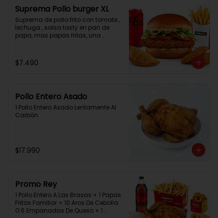
Suprema Pollo burger XL
Suprema de pollo frito con tomate , 
lechuga , salsa tasty en pan de 
papa, mas papas fritas, una 
empanada, 2 chicken bites y una 
bebida.
$7.490
Pollo Entero Asado
1 Pollo Entero Asado Lentamente Al 
Carbón.
$17.990
Promo Rey
1 Pollo Entero A Las Brasas + 1 Papas 
Fritas Familiar + 10 Aros De Cebolla 
O 6 Empanadas De Queso + 1 