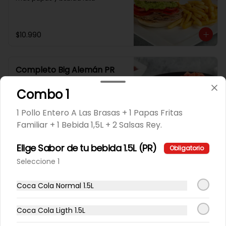
$10.990
Completo Big Alemán PR
Completo Vienesa Big Artesanal, 
Chucrut, Tomate Y Mayo Casera.
Combo 1
1 Pollo Entero A Las Brasas + 1 Papas Fritas
Familiar + 1 Bebida 1,5L + 2 Salsas Rey.
$3.990
Elige Sabor de tu bebida 1.5L (PR)
Obligatorio
Completo Big Dinámico PR
Seleccione 1
Completo Vienesa Big Artesanal, 
Palta, Tomate, Chucrut Y Mayo 
Coca Cola Normal 1.5L
Casera.
Coca Cola Ligth 1.5L
$4.490