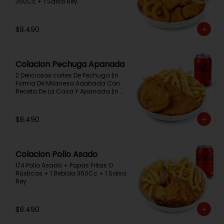
350Cc + 1 Salsa Rey.
$8.490
Colacion Pechuga Apanada
2 Deliciosos cortes De Pechuga En 
Forma De Milanesa Adobada Con 
Receta De La Casa Y Apanada En 
Panko+Papas Fritas+ 1Bebida 
350Cc+1 Salsa Rey
$8.490
Colacion Pollo Asado
1/4 Pollo Asado + Papas Fritas O 
Rústicas + 1 Bebida 350Cc + 1 Salsa 
Rey.
$8.490