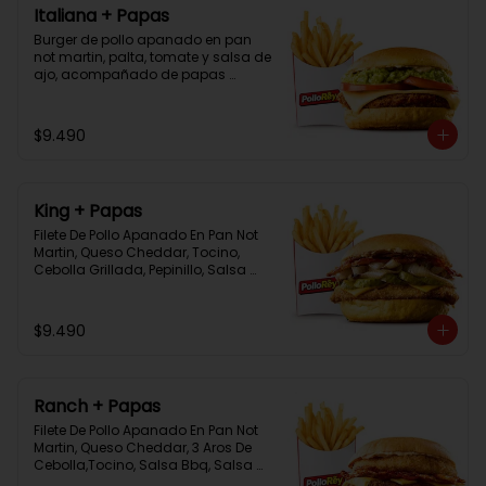
Italiana + Papas
Burger de pollo apanado en pan 
not martin, palta, tomate y salsa de 
ajo, acompañado de papas 
bastón
$9.490
King + Papas
Filete De Pollo Apanado En Pan Not 
Martin, Queso Cheddar, Tocino, 
Cebolla Grillada, Pepinillo, Salsa 
Tasty, Acompañada De Papas 
Baston Y Una Salsa Rey.
$9.490
Ranch + Papas
Filete De Pollo Apanado En Pan Not 
Martin, Queso Cheddar, 3 Aros De 
Cebolla,Tocino, Salsa Bbq, Salsa 
Tasty, Acompañada De Papas 