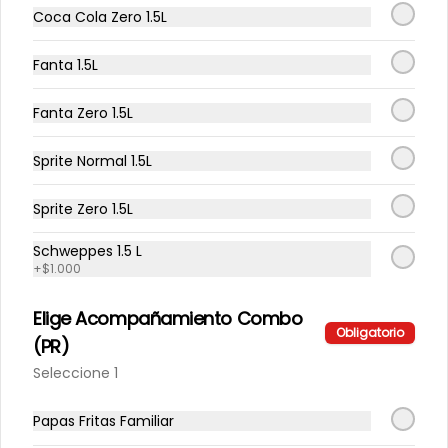
Coca Cola Zero 1.5L
Completo Big Italiano PR
Fanta 1.5L
Completo 20cms, Vienesa Big 
Artesanal, palta, tomate y mayo 
casera
Fanta Zero 1.5L
Sprite Normal 1.5L
$3.990
Sprite Zero 1.5L
Schweppes 1.5 L
+
$1.000
Elige Acompañamiento Combo
Obligatorio
(PR)
Seleccione 1
Conócenos
Papas Fritas Familiar