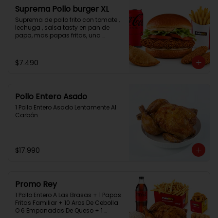
Suprema Pollo burger XL
Suprema de pollo frito con tomate , 
lechuga , salsa tasty en pan de 
papa, mas papas fritas, una 
empanada, 2 chicken bites y una 
bebida.
$7.490
Pollo Entero Asado
1 Pollo Entero Asado Lentamente Al 
Carbón.
$17.990
Promo Rey
1 Pollo Entero A Las Brasas + 1 Papas 
Fritas Familiar + 10 Aros De Cebolla 
O 6 Empanadas De Queso + 1 