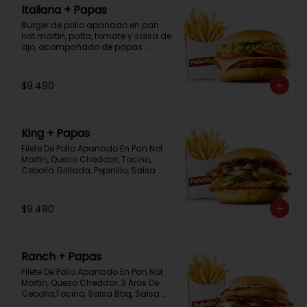
Italiana + Papas
Burger de pollo apanado en pan 
not martin, palta, tomate y salsa de 
ajo, acompañado de papas 
bastón
$9.490
King + Papas
Filete De Pollo Apanado En Pan Not 
Martin, Queso Cheddar, Tocino, 
Cebolla Grillada, Pepinillo, Salsa 
Tasty, Acompañada De Papas 
Baston Y Una Salsa Rey.
$9.490
Ranch + Papas
Filete De Pollo Apanado En Pan Not 
Martin, Queso Cheddar, 3 Aros De 
Cebolla,Tocino, Salsa Bbq, Salsa 
Tasty, Acompañada De Papas 