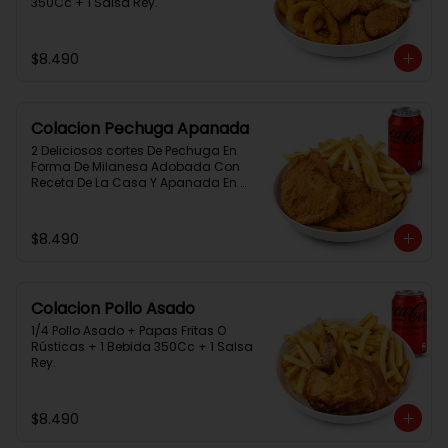
350Cc + 1 Salsa Rey.
$8.490
Colacion Pechuga Apanada
2 Deliciosos cortes De Pechuga En 
Forma De Milanesa Adobada Con 
Receta De La Casa Y Apanada En 
Panko+Papas Fritas+ 1Bebida 
350Cc+1 Salsa Rey
$8.490
Colacion Pollo Asado
1/4 Pollo Asado + Papas Fritas O 
Rústicas + 1 Bebida 350Cc + 1 Salsa 
Rey.
$8.490