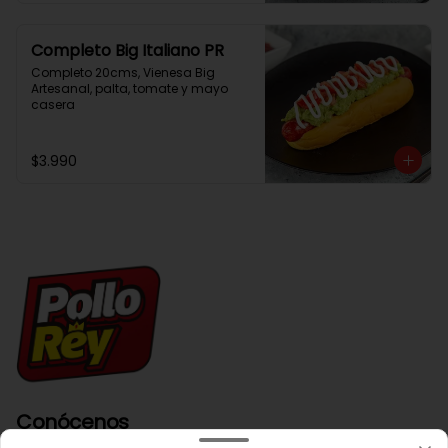
Completo Big Italiano PR
Completo 20cms, Vienesa Big 
Artesanal, palta, tomate y mayo 
casera
$3.990
Conócenos