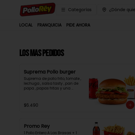
Categorías
¿Dónde quie
LOCAL
FRANQUICIA
PIDE AHORA
LOS MAS PEDIDOS
Suprema Pollo burger
Suprema de pollo frito, tomate , 
lechuga , salsa tasty , pan de 
papa , papas fritas y una 
bebida.
$6.490
Promo Rey
1 Pollo Entero A Las Brasas + 1 