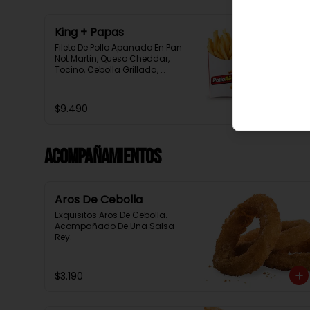
King + Papas
Filete De Pollo Apanado En Pan 
Not Martin, Queso Cheddar, 
Tocino, Cebolla Grillada, 
Pepinillo, Salsa Tasty, 
Acompañada De Papas Baston 
Y Una Salsa Rey.
$9.490
Acompañamientos
Aros De Cebolla
Exquisitos Aros De Cebolla. 
Acompañado De Una Salsa 
Rey.
$3.190