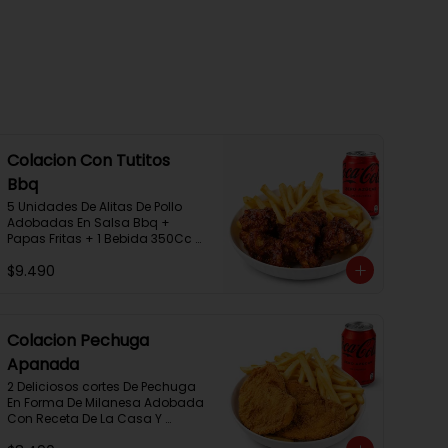
Colacion Con Tutitos
Bbq
5 Unidades De Alitas De Pollo 
Adobadas En Salsa Bbq + 
Papas Fritas + 1 Bebida 350Cc + 
1 Salsa Rey.
$9.490
Colacion Pechuga
Apanada
2 Deliciosos cortes De Pechuga 
En Forma De Milanesa Adobada 
Con Receta De La Casa Y 
Apanada En Panko+Papas 