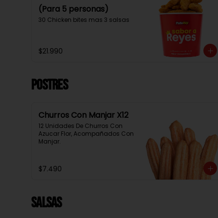
(Para 5 personas)
30 Chicken bites mas 3 salsas
$21.990
Postres
Churros Con Manjar X12
12 Unidades De Churros Con 
Azucar Flor, Acompañados Con 
Manjar.
$7.490
Salsas