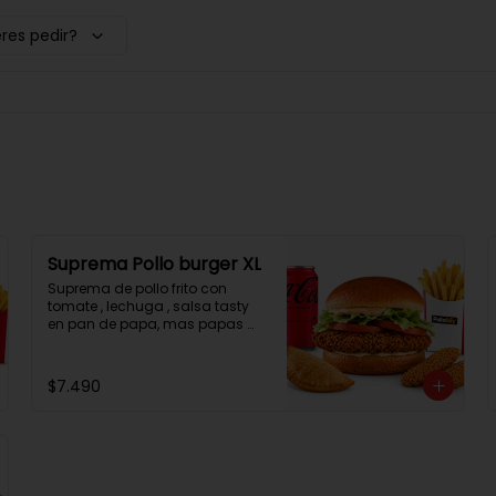
res pedir?
Suprema Pollo burger XL
Suprema de pollo frito con 
tomate , lechuga , salsa tasty 
en pan de papa, mas papas 
fritas, una empanada, 2 
chicken bites y una bebida.
$7.490