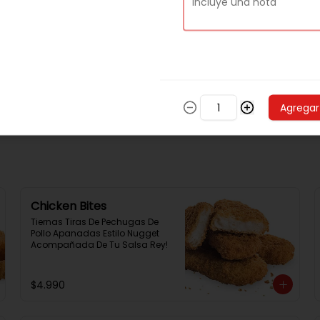
Ranch + Papas
Filete De Pollo Apanado En Pan 
Not Martin, Queso Cheddar, 3 
Aros De Cebolla,Tocino, Salsa 
Bbq, Salsa Tasty, Acompañada 
De Papas Baston Y Una Salsa 
Rey.
Agregar
$9.490
Chicken Bites
Tiernas Tiras De Pechugas De 
Pollo Apanadas Estilo Nugget 
Acompañada De Tu Salsa Rey!
$4.990