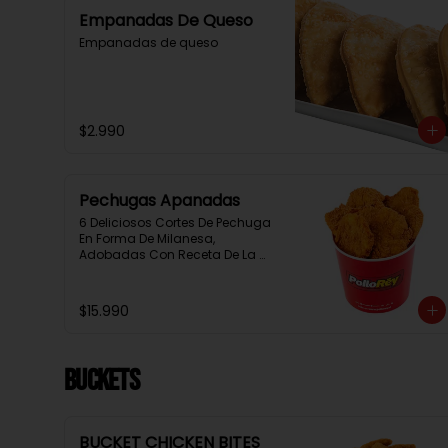
Empanadas De Queso
Empanadas de queso
$2.990
Pechugas Apanadas
6 Deliciosos Cortes De Pechuga 
En Forma De Milanesa, 
Adobadas Con Receta De La 
Casa Y Apanadas En Panko. 
Elaboración Propia De La Casa 
+ Salsa Rey
$15.990
BUCKETS
BUCKET CHICKEN BITES