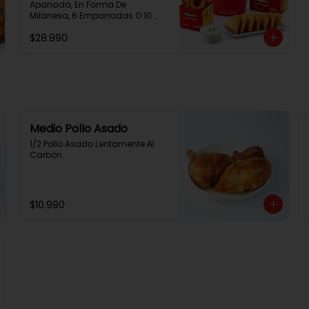
Apanada, En Forma De 
Milanesa, 6 Empanadas O 10 
Aros De Cebolla, 1 Papa Familiar, 
$28.990
1 Bebida De 1.5 Litros, 2 Salsas 
Rey.
Medio Pollo Asado
1/2 Pollo Asado Lentamente Al 
Carbón.
$10.990