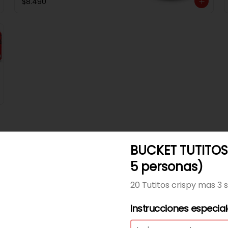
$8.490
BUCKET TUTITOS
Clásica + Papas
5 personas)
Filete De Pollo Apanado En Pan 
Not Martin, Queso Mantecoso, 
20 Tutitos crispy mas 3 
Tomate, Lechuga, Salsa Tasty, 
Acompañada De Papas Baston 
Y Una Salsa Rey.
Instrucciones especia
$9.490