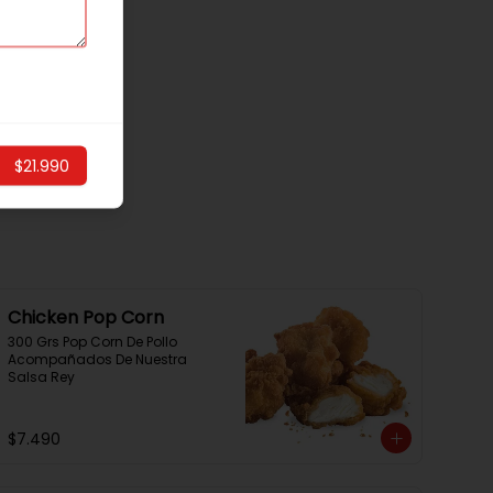
$21.990
Chicken Pop Corn
300 Grs Pop Corn De Pollo 
Acompañados De Nuestra 
Salsa Rey
$7.490