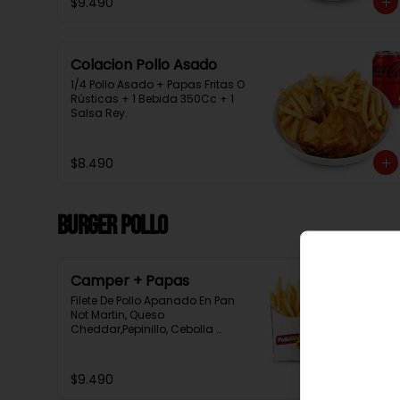
$9.490
Colacion Pollo Asado
1/4 Pollo Asado + Papas Fritas O 
Rústicas + 1 Bebida 350Cc + 1 
Salsa Rey.
$8.490
Burger Pollo
Camper + Papas
Filete De Pollo Apanado En Pan 
Not Martin, Queso 
Cheddar,Pepinillo, Cebolla 
Morada, Tomate, Lechuga, 
Salsa Tasty, Acompañada De 
Papas Baston Y Una Salsa Rey.
$9.490