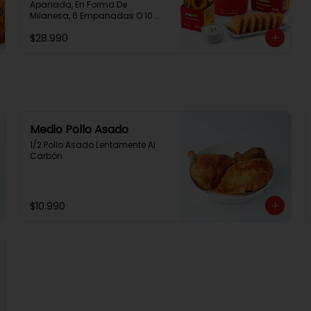
Apanada, En Forma De 
Milanesa, 6 Empanadas O 10 
Aros De Cebolla, 1 Papa Familiar, 
$28.990
1 Bebida De 1.5 Litros, 2 Salsas 
Rey.
Medio Pollo Asado
1/2 Pollo Asado Lentamente Al 
Carbón.
$10.990