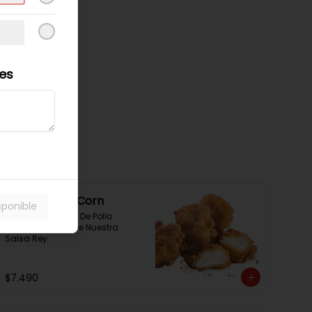
les
Chicken Pop Corn
sponible
300 Grs Pop Corn De Pollo 
Acompañados De Nuestra 
Salsa Rey
$7.490