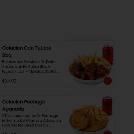
Colacion Con Tutitos
Bbq
5 Unidades De Alitas De Pollo 
Adobadas En Salsa Bbq + 
Papas Fritas + 1 Bebida 350Cc + 
1 Salsa Rey.
$9.490
Colacion Pechuga
Apanada
2 Deliciosos cortes De Pechuga 
En Forma De Milanesa Adobada 
Con Receta De La Casa Y 
Apanada En Panko+Papas 