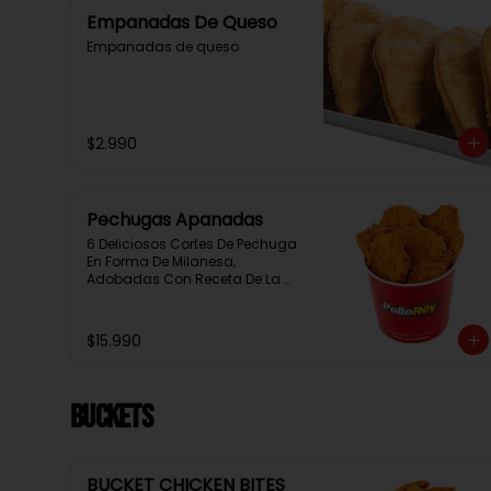
Empanadas De Queso
Empanadas de queso
$2.990
Pechugas Apanadas
6 Deliciosos Cortes De Pechuga 
En Forma De Milanesa, 
Adobadas Con Receta De La 
Casa Y Apanadas En Panko. 
Elaboración Propia De La Casa 
+ Salsa Rey
$15.990
BUCKETS
BUCKET CHICKEN BITES