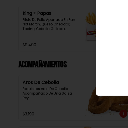
King + Papas
Filete De Pollo Apanado En Pan 
Not Martin, Queso Cheddar, 
Tocino, Cebolla Grillada, 
Pepinillo, Salsa Tasty, 
Acompañada De Papas Baston 
Y Una Salsa Rey.
$9.490
Acompañamientos
Aros De Cebolla
Exquisitos Aros De Cebolla. 
Acompañado De Una Salsa 
Rey.
$3.190