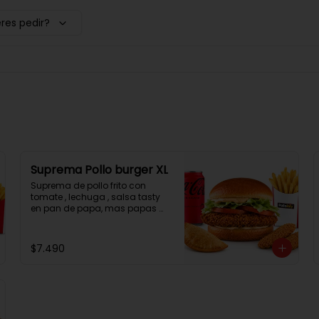
res pedir?
Suprema Pollo burger XL
Suprema de pollo frito con 
tomate , lechuga , salsa tasty 
en pan de papa, mas papas 
fritas, una empanada, 2 
chicken bites y una bebida.
$7.490