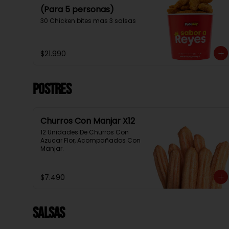
(Para 5 personas)
30 Chicken bites mas 3 salsas
$21.990
Postres
Churros Con Manjar X12
12 Unidades De Churros Con 
Azucar Flor, Acompañados Con 
Manjar.
$7.490
Salsas