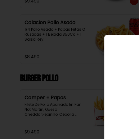
$9.490
Colacion Pollo Asado
1/4 Pollo Asado + Papas Fritas O 
Rústicas + 1 Bebida 350Cc + 1 
Salsa Rey.
$8.490
Burger Pollo
Camper + Papas
Filete De Pollo Apanado En Pan 
Not Martin, Queso 
Cheddar,Pepinillo, Cebolla 
Morada, Tomate, Lechuga, 
Salsa Tasty, Acompañada De 
Papas Baston Y Una Salsa Rey.
$9.490