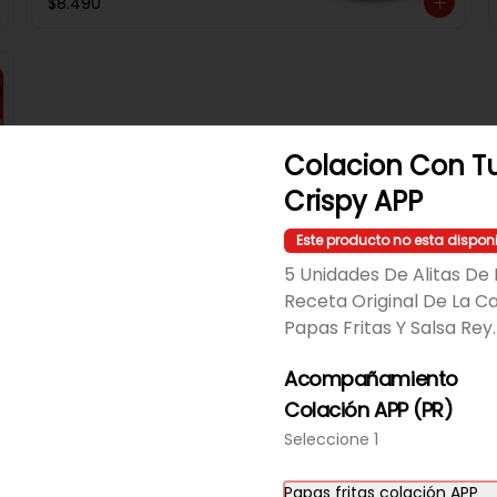
$8.490
Colacion Con Tu
Crispy APP
Este producto no esta dispon
5 Unidades De Alitas De P
Receta Original De La C
Papas Fritas Y Salsa Rey.
Clásica + Papas
Filete De Pollo Apanado En Pan 
Acompañamiento
Not Martin, Queso Mantecoso, 
Colación APP (PR)
Tomate, Lechuga, Salsa Tasty, 
Acompañada De Papas Baston 
Seleccione 1
Y Una Salsa Rey.
$9.490
Papas fritas colación APP