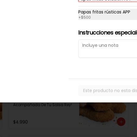
Papas fritas rústicas APP
Ranch + Papas
+
$500
Filete De Pollo Apanado En Pan 
Not Martin, Queso Cheddar, 3 
Aros De Cebolla,Tocino, Salsa 
Instrucciones especia
Bbq, Salsa Tasty, Acompañada 
De Papas Baston Y Una Salsa 
Rey.
$9.490
Chicken Bites
Este producto no esta di
Tiernas Tiras De Pechugas De 
Pollo Apanadas Estilo Nugget 
Acompañada De Tu Salsa Rey!
$4.990