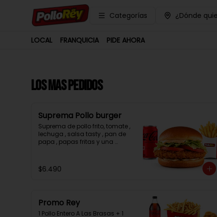
Categorías
¿Dónde quie
LOCAL
FRANQUICIA
PIDE AHORA
LOS MAS PEDIDOS
Suprema Pollo burger
Suprema de pollo frito, tomate , 
lechuga , salsa tasty , pan de 
papa , papas fritas y una 
bebida.
$6.490
Promo Rey
1 Pollo Entero A Las Brasas + 1 