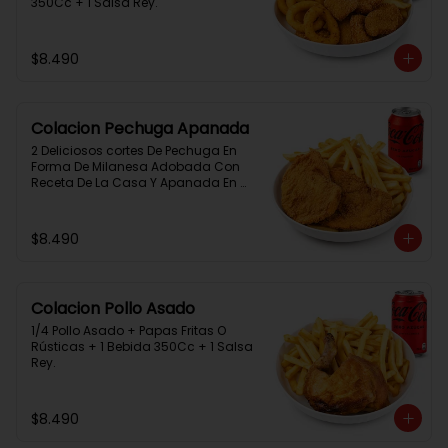
350Cc + 1 Salsa Rey.
$8.490
Colacion Pechuga Apanada
2 Deliciosos cortes De Pechuga En 
Forma De Milanesa Adobada Con 
Receta De La Casa Y Apanada En 
Panko+Papas Fritas+ 1Bebida 
350Cc+1 Salsa Rey
$8.490
Colacion Pollo Asado
1/4 Pollo Asado + Papas Fritas O 
Rústicas + 1 Bebida 350Cc + 1 Salsa 
Rey.
$8.490