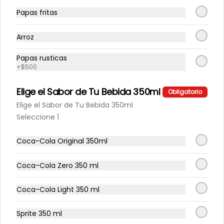
Papas fritas
Completo Big Italiano PR
Arroz
Completo 20cms, Vienesa Big 
Artesanal, palta, tomate y mayo 
casera
Papas rusticas
+
$500
$3.990
Elige el Sabor de Tu Bebida 350ml
Obligatorio
Elige el Sabor de Tu Bebida 350ml
Seleccione 1
Coca-Cola Original 350ml
Coca-Cola Zero 350 ml
Coca-Cola Light 350 ml
Conócenos
Sprite 350 ml