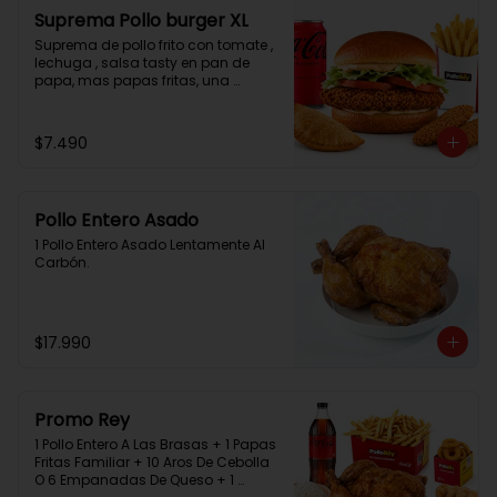
Suprema Pollo burger XL
Suprema de pollo frito con tomate , 
lechuga , salsa tasty en pan de 
papa, mas papas fritas, una 
empanada, 2 chicken bites y una 
bebida.
$7.490
Pollo Entero Asado
1 Pollo Entero Asado Lentamente Al 
Carbón.
$17.990
Promo Rey
1 Pollo Entero A Las Brasas + 1 Papas 
Fritas Familiar + 10 Aros De Cebolla 
O 6 Empanadas De Queso + 1 