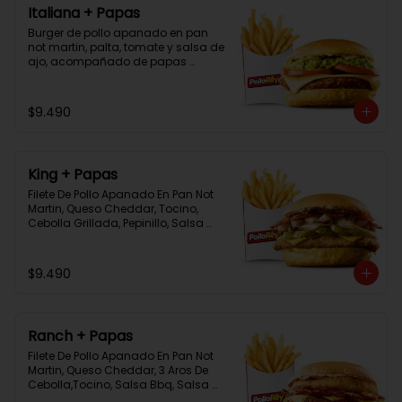
Italiana + Papas
Burger de pollo apanado en pan 
not martin, palta, tomate y salsa de 
ajo, acompañado de papas 
bastón
$9.490
King + Papas
Filete De Pollo Apanado En Pan Not 
Martin, Queso Cheddar, Tocino, 
Cebolla Grillada, Pepinillo, Salsa 
Tasty, Acompañada De Papas 
Baston Y Una Salsa Rey.
$9.490
Ranch + Papas
Filete De Pollo Apanado En Pan Not 
Martin, Queso Cheddar, 3 Aros De 
Cebolla,Tocino, Salsa Bbq, Salsa 
Tasty, Acompañada De Papas 