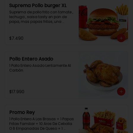
Suprema Pollo burger XL
Suprema de pollo frito con tomate , 
lechuga , salsa tasty en pan de 
papa, mas papas fritas, una 
empanada, 2 chicken bites y una 
bebida.
$7.490
Pollo Entero Asado
1 Pollo Entero Asado Lentamente Al 
Carbón.
$17.990
Promo Rey
1 Pollo Entero A Las Brasas + 1 Papas 
Fritas Familiar + 10 Aros De Cebolla 
O 6 Empanadas De Queso + 1 