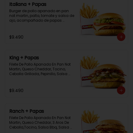
Italiana + Papas
Burger de pollo apanado en pan 
not martin, palta, tomate y salsa de 
ajo, acompañado de papas 
bastón
$9.490
King + Papas
Filete De Pollo Apanado En Pan Not 
Martin, Queso Cheddar, Tocino, 
Cebolla Grillada, Pepinillo, Salsa 
Tasty, Acompañada De Papas 
Baston Y Una Salsa Rey.
$9.490
Ranch + Papas
Filete De Pollo Apanado En Pan Not 
Martin, Queso Cheddar, 3 Aros De 
Cebolla,Tocino, Salsa Bbq, Salsa 
Tasty, Acompañada De Papas 