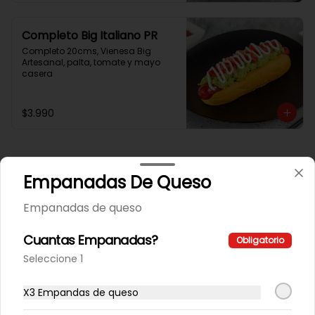
Completo Big Italiano PR
Completo 20cms, Vienesa Big 
Artesanal, palta, tomate y mayo 
casera
$3.990
Empanadas De Queso
Empanadas de queso
Cuantas Empanadas?
Obligatorio
Seleccione 1
X3 Empandas de queso
Conócenos