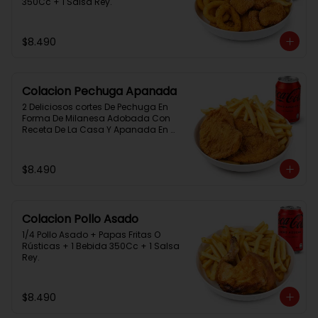
350Cc + 1 Salsa Rey.
$8.490
Colacion Pechuga Apanada
2 Deliciosos cortes De Pechuga En 
Forma De Milanesa Adobada Con 
Receta De La Casa Y Apanada En 
Panko+Papas Fritas+ 1Bebida 
350Cc+1 Salsa Rey
$8.490
Colacion Pollo Asado
1/4 Pollo Asado + Papas Fritas O 
Rústicas + 1 Bebida 350Cc + 1 Salsa 
Rey.
$8.490