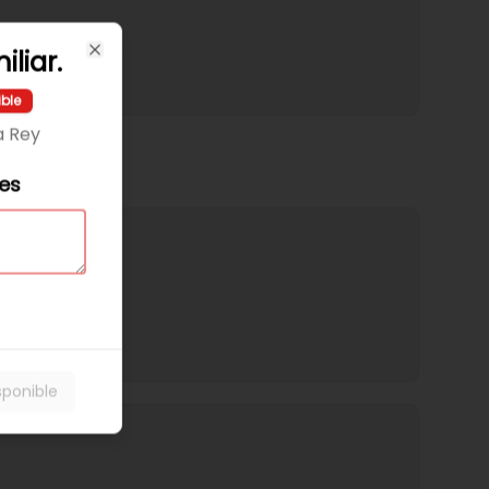
iliar.
Close
ible
a Rey
les
sponible