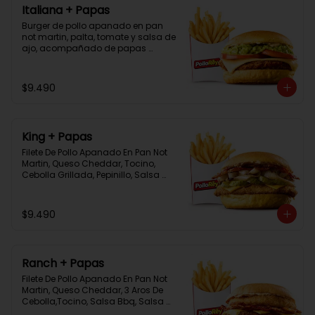
Italiana + Papas
Burger de pollo apanado en pan 
not martin, palta, tomate y salsa de 
ajo, acompañado de papas 
bastón
$9.490
King + Papas
Filete De Pollo Apanado En Pan Not 
Martin, Queso Cheddar, Tocino, 
Cebolla Grillada, Pepinillo, Salsa 
Tasty, Acompañada De Papas 
Baston Y Una Salsa Rey.
$9.490
Ranch + Papas
Filete De Pollo Apanado En Pan Not 
Martin, Queso Cheddar, 3 Aros De 
Cebolla,Tocino, Salsa Bbq, Salsa 
Tasty, Acompañada De Papas 