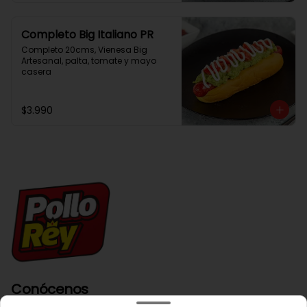
Completo Big Italiano PR
Completo 20cms, Vienesa Big 
Artesanal, palta, tomate y mayo 
casera
$3.990
Conócenos