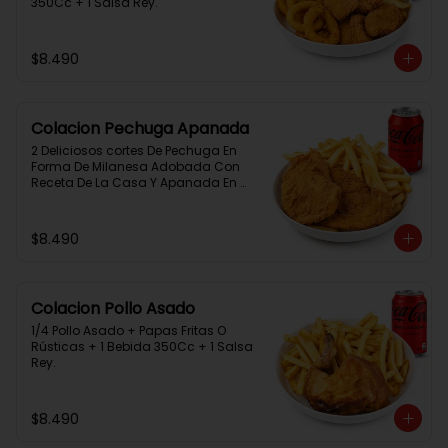
350Cc + 1 Salsa Rey.
$8.490
Colacion Pechuga Apanada
2 Deliciosos cortes De Pechuga En 
Forma De Milanesa Adobada Con 
Receta De La Casa Y Apanada En 
Panko+Papas Fritas+ 1Bebida 
350Cc+1 Salsa Rey
$8.490
Colacion Pollo Asado
1/4 Pollo Asado + Papas Fritas O 
Rústicas + 1 Bebida 350Cc + 1 Salsa 
Rey.
$8.490