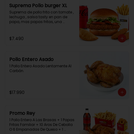
Suprema Pollo burger XL
Suprema de pollo frito con tomate , 
lechuga , salsa tasty en pan de 
papa, mas papas fritas, una 
empanada, 2 chicken bites y una 
bebida.
$7.490
Pollo Entero Asado
1 Pollo Entero Asado Lentamente Al 
Carbón.
$17.990
Promo Rey
1 Pollo Entero A Las Brasas + 1 Papas 
Fritas Familiar + 10 Aros De Cebolla 
O 6 Empanadas De Queso + 1 