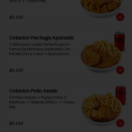
350Cc + 1 Salsa Rey.
$8.490
Colacion Pechuga Apanada
2 Deliciosos cortes De Pechuga En 
Forma De Milanesa Adobada Con 
Receta De La Casa Y Apanada En 
Panko+Papas Fritas+ 1Bebida 
350Cc+1 Salsa Rey
$8.490
Colacion Pollo Asado
1/4 Pollo Asado + Papas Fritas O 
Rústicas + 1 Bebida 350Cc + 1 Salsa 
Rey.
$8.490