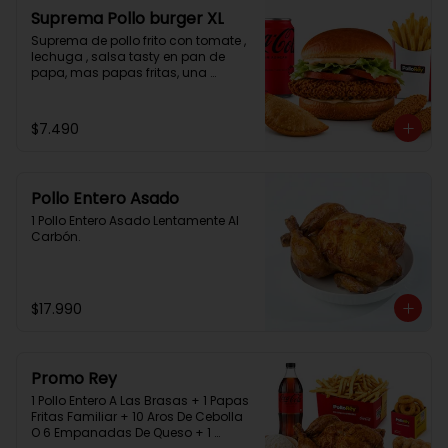
Suprema Pollo burger XL
Suprema de pollo frito con tomate , 
lechuga , salsa tasty en pan de 
papa, mas papas fritas, una 
empanada, 2 chicken bites y una 
bebida.
$7.490
Pollo Entero Asado
1 Pollo Entero Asado Lentamente Al 
Carbón.
$17.990
Promo Rey
1 Pollo Entero A Las Brasas + 1 Papas 
Fritas Familiar + 10 Aros De Cebolla 
O 6 Empanadas De Queso + 1 