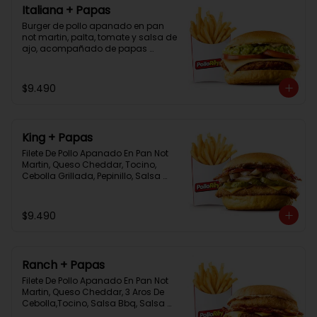
Italiana + Papas
Burger de pollo apanado en pan 
not martin, palta, tomate y salsa de 
ajo, acompañado de papas 
bastón
$9.490
King + Papas
Filete De Pollo Apanado En Pan Not 
Martin, Queso Cheddar, Tocino, 
Cebolla Grillada, Pepinillo, Salsa 
Tasty, Acompañada De Papas 
Baston Y Una Salsa Rey.
$9.490
Ranch + Papas
Filete De Pollo Apanado En Pan Not 
Martin, Queso Cheddar, 3 Aros De 
Cebolla,Tocino, Salsa Bbq, Salsa 
Tasty, Acompañada De Papas 