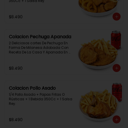
350Cc + 1 Salsa Rey.
$8.490
Colacion Pechuga Apanada
2 Deliciosos cortes De Pechuga En 
Forma De Milanesa Adobada Con 
Receta De La Casa Y Apanada En 
Panko+Papas Fritas+ 1Bebida 
350Cc+1 Salsa Rey
$8.490
Colacion Pollo Asado
1/4 Pollo Asado + Papas Fritas O 
Rústicas + 1 Bebida 350Cc + 1 Salsa 
Rey.
$8.490