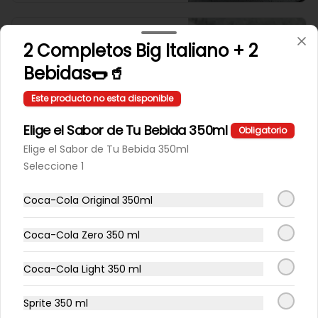
Completo Big Italiano PR
2 Completos Big Italiano + 2
Completo 20cms, Vienesa Big 
Artesanal, palta, tomate y mayo 
Bebidas🌭🥤
casera
Este producto no esta disponible
$3.990
Elige el Sabor de Tu Bebida 350ml
Obligatorio
Elige el Sabor de Tu Bebida 350ml
Seleccione 1
Coca-Cola Original 350ml
Coca-Cola Zero 350 ml
Coca-Cola Light 350 ml
Conócenos
Sprite 350 ml