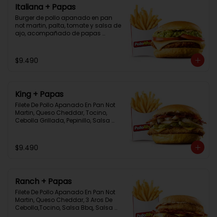
Italiana + Papas
Burger de pollo apanado en pan 
not martin, palta, tomate y salsa de 
ajo, acompañado de papas 
bastón
$9.490
King + Papas
Filete De Pollo Apanado En Pan Not 
Martin, Queso Cheddar, Tocino, 
Cebolla Grillada, Pepinillo, Salsa 
Tasty, Acompañada De Papas 
Baston Y Una Salsa Rey.
$9.490
Ranch + Papas
Filete De Pollo Apanado En Pan Not 
Martin, Queso Cheddar, 3 Aros De 
Cebolla,Tocino, Salsa Bbq, Salsa 
Tasty, Acompañada De Papas 