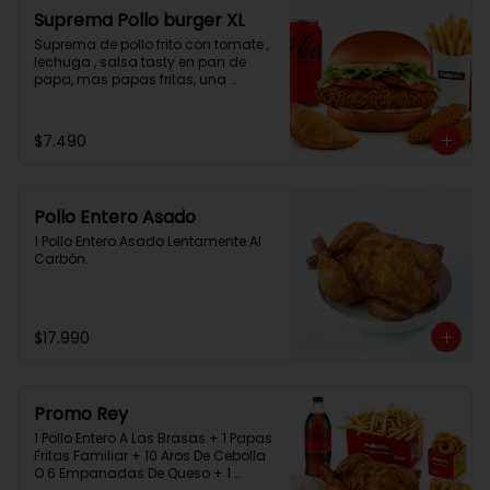
Suprema Pollo burger XL
Suprema de pollo frito con tomate , 
lechuga , salsa tasty en pan de 
papa, mas papas fritas, una 
empanada, 2 chicken bites y una 
bebida.
$7.490
Pollo Entero Asado
1 Pollo Entero Asado Lentamente Al 
Carbón.
$17.990
Promo Rey
1 Pollo Entero A Las Brasas + 1 Papas 
Fritas Familiar + 10 Aros De Cebolla 
O 6 Empanadas De Queso + 1 