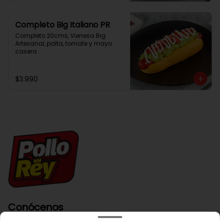
Completo Big Italiano PR
Completo 20cms, Vienesa Big 
Artesanal, palta, tomate y mayo 
casera
$3.990
Conócenos