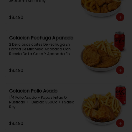
350Cc + 1 Salsa Rey.
$8.490
Colacion Pechuga Apanada
2 Deliciosos cortes De Pechuga En 
Forma De Milanesa Adobada Con 
Receta De La Casa Y Apanada En 
Panko+Papas Fritas+ 1Bebida 
350Cc+1 Salsa Rey
$8.490
Colacion Pollo Asado
1/4 Pollo Asado + Papas Fritas O 
Rústicas + 1 Bebida 350Cc + 1 Salsa 
Rey.
$8.490