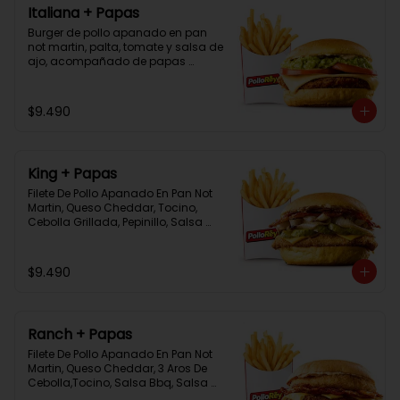
Italiana + Papas
Burger de pollo apanado en pan 
not martin, palta, tomate y salsa de 
ajo, acompañado de papas 
bastón
$9.490
King + Papas
Filete De Pollo Apanado En Pan Not 
Martin, Queso Cheddar, Tocino, 
Cebolla Grillada, Pepinillo, Salsa 
Tasty, Acompañada De Papas 
Baston Y Una Salsa Rey.
$9.490
Ranch + Papas
Filete De Pollo Apanado En Pan Not 
Martin, Queso Cheddar, 3 Aros De 
Cebolla,Tocino, Salsa Bbq, Salsa 
Tasty, Acompañada De Papas 