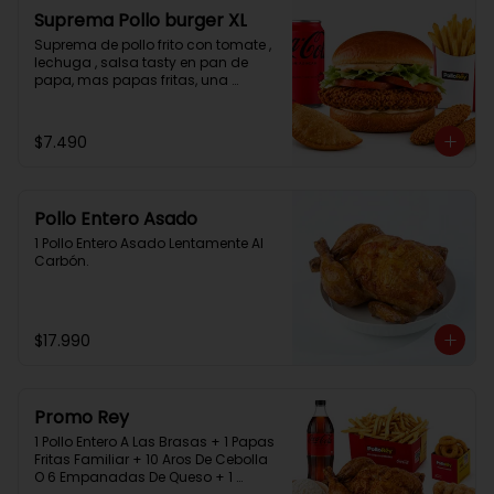
Suprema Pollo burger XL
Suprema de pollo frito con tomate , 
lechuga , salsa tasty en pan de 
papa, mas papas fritas, una 
empanada, 2 chicken bites y una 
bebida.
$7.490
Pollo Entero Asado
1 Pollo Entero Asado Lentamente Al 
Carbón.
$17.990
Promo Rey
1 Pollo Entero A Las Brasas + 1 Papas 
Fritas Familiar + 10 Aros De Cebolla 
O 6 Empanadas De Queso + 1 