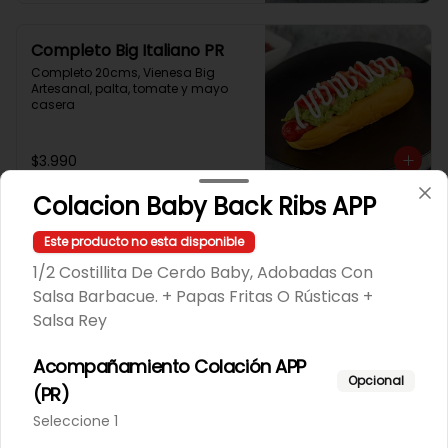
Completo Big Italiano PR
Completo 20cms, Vienesa Big 
Artesanal, palta, tomate y mayo 
casera
$3.990
Colacion Baby Back Ribs APP
Este producto no esta disponible
1/2 Costillita De Cerdo Baby, Adobadas Con
Salsa Barbacue. + Papas Fritas O Rústicas +
Salsa Rey
Acompañamiento Colación APP
Opcional
(PR)
Conócenos
Seleccione 1