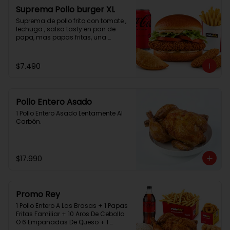
Suprema Pollo burger XL
Suprema de pollo frito con tomate , 
lechuga , salsa tasty en pan de 
papa, mas papas fritas, una 
empanada, 2 chicken bites y una 
bebida.
$7.490
Pollo Entero Asado
1 Pollo Entero Asado Lentamente Al 
Carbón.
$17.990
Promo Rey
1 Pollo Entero A Las Brasas + 1 Papas 
Fritas Familiar + 10 Aros De Cebolla 
O 6 Empanadas De Queso + 1 