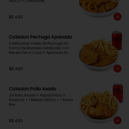
350Cc + 1 Salsa Rey.
$8.490
Colacion Pechuga Apanada
2 Deliciosos cortes De Pechuga En 
Forma De Milanesa Adobada Con 
Receta De La Casa Y Apanada En 
Panko+Papas Fritas+ 1Bebida 
350Cc+1 Salsa Rey
$8.490
Colacion Pollo Asado
1/4 Pollo Asado + Papas Fritas O 
Rústicas + 1 Bebida 350Cc + 1 Salsa 
Rey.
$8.490