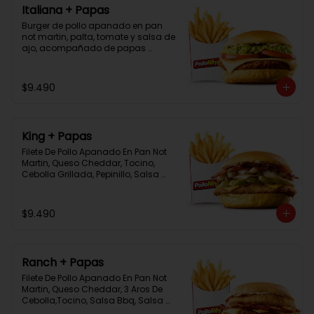
Italiana + Papas
Burger de pollo apanado en pan 
not martin, palta, tomate y salsa de 
ajo, acompañado de papas 
bastón
$9.490
King + Papas
Filete De Pollo Apanado En Pan Not 
Martin, Queso Cheddar, Tocino, 
Cebolla Grillada, Pepinillo, Salsa 
Tasty, Acompañada De Papas 
Baston Y Una Salsa Rey.
$9.490
Ranch + Papas
Filete De Pollo Apanado En Pan Not 
Martin, Queso Cheddar, 3 Aros De 
Cebolla,Tocino, Salsa Bbq, Salsa 
Tasty, Acompañada De Papas 