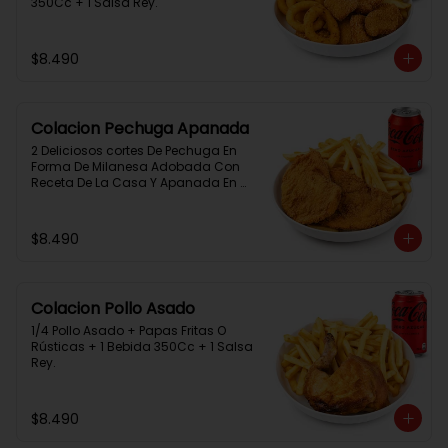
350Cc + 1 Salsa Rey.
$8.490
Colacion Pechuga Apanada
2 Deliciosos cortes De Pechuga En 
Forma De Milanesa Adobada Con 
Receta De La Casa Y Apanada En 
Panko+Papas Fritas+ 1Bebida 
350Cc+1 Salsa Rey
$8.490
Colacion Pollo Asado
1/4 Pollo Asado + Papas Fritas O 
Rústicas + 1 Bebida 350Cc + 1 Salsa 
Rey.
$8.490