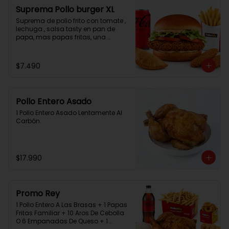
Suprema Pollo burger XL
Suprema de pollo frito con tomate , 
lechuga , salsa tasty en pan de 
papa, mas papas fritas, una 
empanada, 2 chicken bites y una 
bebida.
$7.490
Pollo Entero Asado
1 Pollo Entero Asado Lentamente Al 
Carbón.
$17.990
Promo Rey
1 Pollo Entero A Las Brasas + 1 Papas 
Fritas Familiar + 10 Aros De Cebolla 
O 6 Empanadas De Queso + 1 