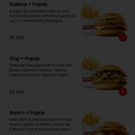
Italiana + Papas
Burger de pollo apanado en pan 
not martin, palta, tomate y salsa de 
ajo, acompañado de papas 
bastón
$9.490
King + Papas
Filete De Pollo Apanado En Pan Not 
Martin, Queso Cheddar, Tocino, 
Cebolla Grillada, Pepinillo, Salsa 
Tasty, Acompañada De Papas 
Baston Y Una Salsa Rey.
$9.490
Ranch + Papas
Filete De Pollo Apanado En Pan Not 
Martin, Queso Cheddar, 3 Aros De 
Cebolla,Tocino, Salsa Bbq, Salsa 
Tasty, Acompañada De Papas 