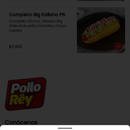
Completo Big Italiano PR
Completo 20cms, Vienesa Big 
Artesanal, palta, tomate y mayo 
casera
$3.990
Conócenos