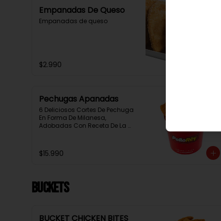
Empanadas De Queso
Empanadas de queso
$2.990
Pechugas Apanadas
6 Deliciosos Cortes De Pechuga 
En Forma De Milanesa, 
Adobadas Con Receta De La 
Casa Y Apanadas En Panko. 
Elaboración Propia De La Casa 
+ Salsa Rey
$15.990
BUCKETS
BUCKET CHICKEN BITES