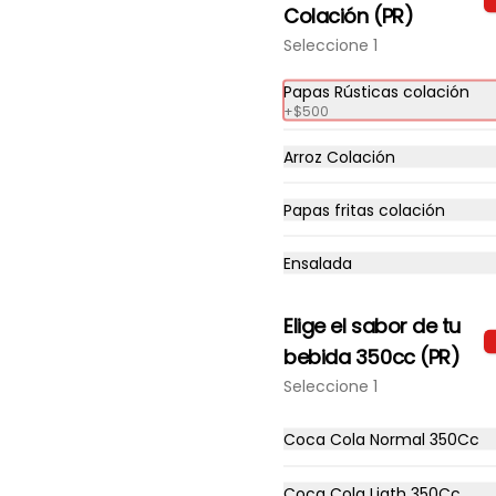
$8.490
Colación (PR)
Seleccione 1
Papas Rústicas colación
+
$500
Arroz Colación
Papas fritas colación
Ensalada
Elige el sabor de tu
Clásica + Papas
bebida 350cc (PR)
Filete De Pollo Apanado En Pan 
Seleccione 1
Not Martin, Queso Mantecoso, 
Tomate, Lechuga, Salsa Tasty, 
Acompañada De Papas Baston 
Coca Cola Normal 350Cc
Y Una Salsa Rey.
$9.490
Coca Cola Ligth 350Cc