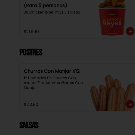
(Para 5 personas)
30 Chicken bites mas 3 salsas
$21.990
Postres
Churros Con Manjar X12
12 Unidades De Churros Con 
Azucar Flor, Acompañados Con 
Manjar.
$7.490
Salsas