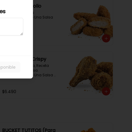
Nuggets De Pollo
les
Nugget Crujientes 
Acompañado De Una Salsa 
Rey.
$3.490
Tutitos Pollo Crispy
Alitas De Pollo Frito, Receta 
sponible
Original De La Casa. 
Acompañado De Una Salsa 
Rey.
$6.490
BUCKET TUTITOS (Para