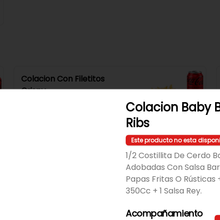
Colacion Con Filetitos
Crispy
4 Filetitos Crispy + Papas Fritas 
Colacion Baby 
O Rústicas + 1 Bebida 350Cc + 1 
Salsa Rey.
Ribs
$8.490
Este producto no esta dispon
1/2 Costillita De Cerdo B
Adobadas Con Salsa Ba
Colacion Nuggets
Papas Fritas O Rústicas 
6 Nugget + 4 Aros De Cebolla + 
Papas Fritas O Rústicas + 1 
350Cc + 1 Salsa Rey.
Bebida 350Cc + 1 Salsa Rey.
Acompañamiento