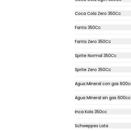
Ranch + Papas
Coca Cola Zero 350Cc
Filete De Pollo Apanado En Pan 
Not Martin, Queso Cheddar, 3 
Fanta 350Cc
Aros De Cebolla,Tocino, Salsa 
Bbq, Salsa Tasty, Acompañada 
De Papas Baston Y Una Salsa 
Fanta Zero 350Cc
Rey.
$9.490
Sprite Normal 350Cc
Sprite Zero 350Cc
Agua Mineral con gas 600c
Chicken Bites
Tiernas Tiras De Pechugas De 
Pollo Apanadas Estilo Nugget 
Agua Mineral sin gas 600cc
Acompañada De Tu Salsa Rey!
Inca Kola 350cc
$4.990
Schweppes Lata