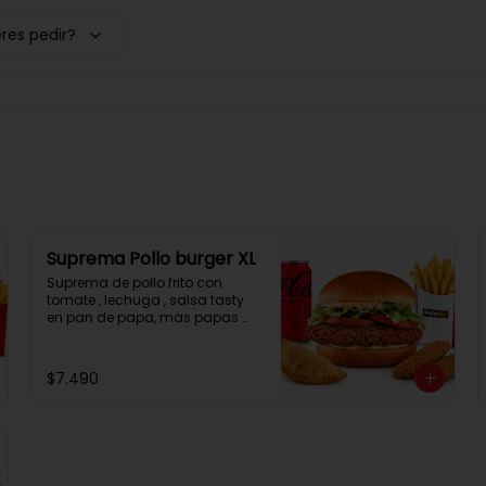
res pedir?
Suprema Pollo burger XL
Suprema de pollo frito con 
tomate , lechuga , salsa tasty 
en pan de papa, mas papas 
fritas, una empanada, 2 
chicken bites y una bebida.
$7.490