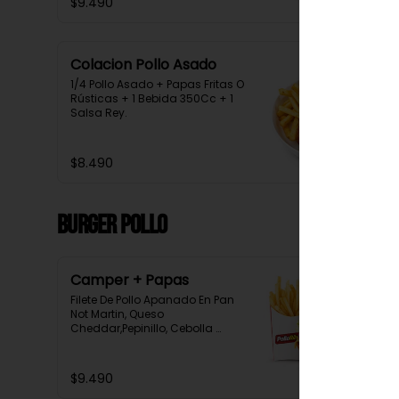
$9.490
Colacion Pollo Asado
1/4 Pollo Asado + Papas Fritas O 
Rústicas + 1 Bebida 350Cc + 1 
Salsa Rey.
$8.490
Burger Pollo
Camper + Papas
Filete De Pollo Apanado En Pan 
Not Martin, Queso 
Cheddar,Pepinillo, Cebolla 
Morada, Tomate, Lechuga, 
Salsa Tasty, Acompañada De 
Papas Baston Y Una Salsa Rey.
$9.490