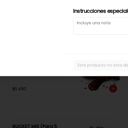
Filetitos De Pollo Crispy
Instrucciones especia
8 Unidades De Filetitos De Pollo 
Frito, Receta De La Casa. 
Acompañado De Una Salsa 
Rey.
$8.990
Tutitos De Pollo Bbq
Alitas De Pollo Adobadas Con 
Este producto no esta di
Salsa Barbacue.
$6.490
BUCKET MIX (Para 5