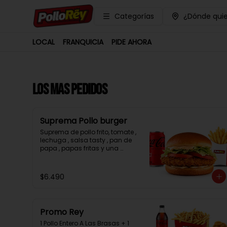
Categorías
¿Dónde quie
LOCAL
FRANQUICIA
PIDE AHORA
LOS MAS PEDIDOS
Suprema Pollo burger
Suprema de pollo frito, tomate , 
lechuga , salsa tasty , pan de 
papa , papas fritas y una 
bebida.
$6.490
Promo Rey
1 Pollo Entero A Las Brasas + 1 