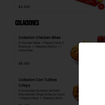
$4.490
Colaciones
Colacion Chicken Bites
5 Chicken Bites + Papas Fritas O 
Rústicas + 1 Bebida 350Cc + 1 
Salsa Rey.
$8.490
Colacion Con Tutitos
Crispy
5 Unidades De Alitas De Pollo 
Frito, Receta Original De La Casa 
+ Papas Fritas + 1 Bebida 350Cc 
+ 1 Salsa Rey.