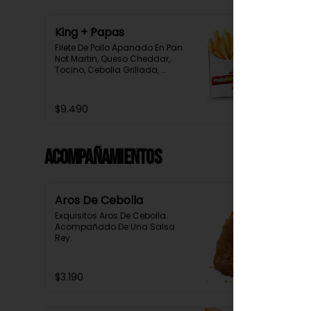
King + Papas
Filete De Pollo Apanado En Pan 
Not Martin, Queso Cheddar, 
Tocino, Cebolla Grillada, 
Pepinillo, Salsa Tasty, 
Acompañada De Papas Baston 
Y Una Salsa Rey.
$9.490
Acompañamientos
Aros De Cebolla
Exquisitos Aros De Cebolla. 
Acompañado De Una Salsa 
Rey.
$3.190