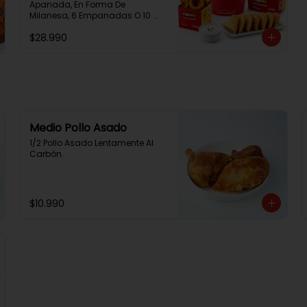
Apanada, En Forma De 
Milanesa, 6 Empanadas O 10 
Aros De Cebolla, 1 Papa Familiar, 
$28.990
1 Bebida De 1.5 Litros, 2 Salsas 
Rey.
Medio Pollo Asado
1/2 Pollo Asado Lentamente Al 
Carbón.
$10.990