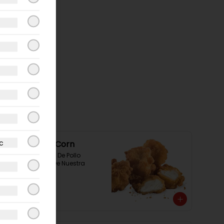
c
Chicken Pop Corn
300 Grs Pop Corn De Pollo 
Acompañados De Nuestra 
Salsa Rey
$7.490