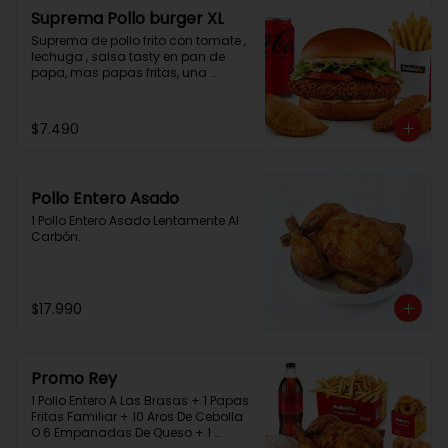
Suprema Pollo burger XL
Suprema de pollo frito con tomate , 
lechuga , salsa tasty en pan de 
papa, mas papas fritas, una 
empanada, 2 chicken bites y una 
bebida.
$7.490
Pollo Entero Asado
1 Pollo Entero Asado Lentamente Al 
Carbón.
$17.990
Promo Rey
1 Pollo Entero A Las Brasas + 1 Papas 
Fritas Familiar + 10 Aros De Cebolla 
O 6 Empanadas De Queso + 1 