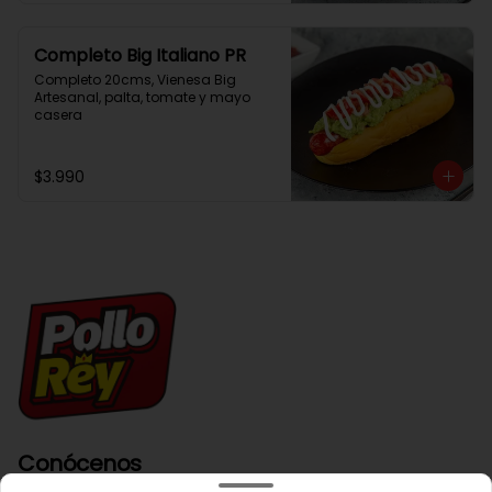
Completo Big Italiano PR
Completo 20cms, Vienesa Big 
Artesanal, palta, tomate y mayo 
casera
$3.990
Conócenos