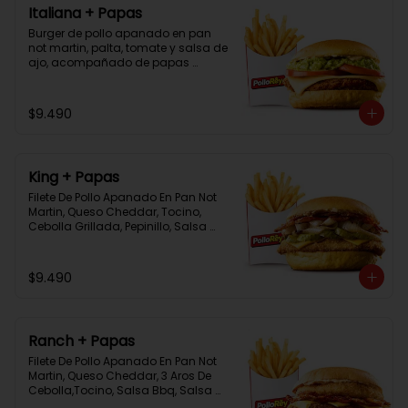
Italiana + Papas
Burger de pollo apanado en pan 
not martin, palta, tomate y salsa de 
ajo, acompañado de papas 
bastón
$9.490
King + Papas
Filete De Pollo Apanado En Pan Not 
Martin, Queso Cheddar, Tocino, 
Cebolla Grillada, Pepinillo, Salsa 
Tasty, Acompañada De Papas 
Baston Y Una Salsa Rey.
$9.490
Ranch + Papas
Filete De Pollo Apanado En Pan Not 
Martin, Queso Cheddar, 3 Aros De 
Cebolla,Tocino, Salsa Bbq, Salsa 
Tasty, Acompañada De Papas 