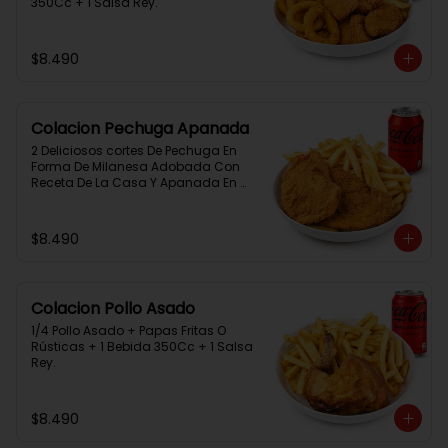
350Cc + 1 Salsa Rey.
$8.490
Colacion Pechuga Apanada
2 Deliciosos cortes De Pechuga En 
Forma De Milanesa Adobada Con 
Receta De La Casa Y Apanada En 
Panko+Papas Fritas+ 1Bebida 
350Cc+1 Salsa Rey
$8.490
Colacion Pollo Asado
1/4 Pollo Asado + Papas Fritas O 
Rústicas + 1 Bebida 350Cc + 1 Salsa 
Rey.
$8.490