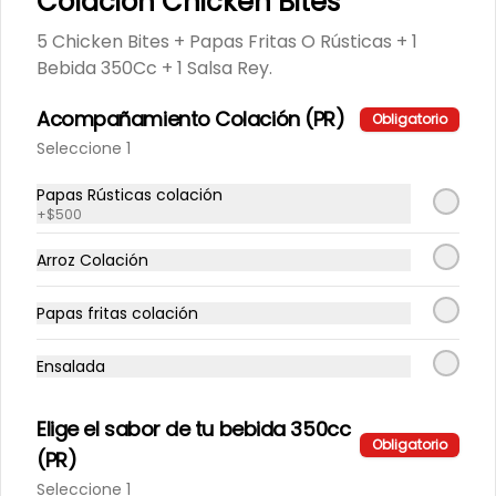
Colacion Chicken Bites
5 Chicken Bites + Papas Fritas O Rústicas + 1
Bebida 350Cc + 1 Salsa Rey.
$10.990
Acompañamiento Colación (PR)
Obligatorio
Seleccione 1
Completo Big Alemán PR
Completo Vienesa Big Artesanal, 
Papas Rústicas colación
Chucrut, Tomate Y Mayo Casera.
+
$500
Arroz Colación
$3.990
Papas fritas colación
Completo Big Dinámico PR
Ensalada
Completo Vienesa Big Artesanal, 
Palta, Tomate, Chucrut Y Mayo 
Casera.
Elige el sabor de tu bebida 350cc
Obligatorio
(PR)
$4.490
Seleccione 1