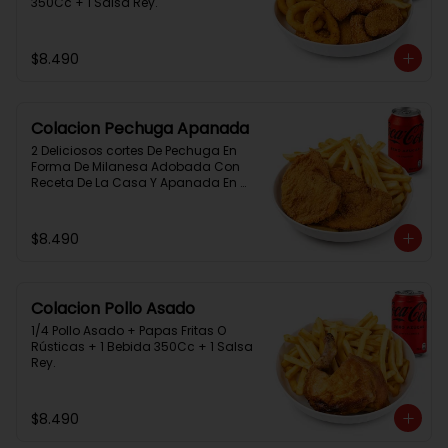
350Cc + 1 Salsa Rey.
$8.490
Colacion Pechuga Apanada
2 Deliciosos cortes De Pechuga En 
Forma De Milanesa Adobada Con 
Receta De La Casa Y Apanada En 
Panko+Papas Fritas+ 1Bebida 
350Cc+1 Salsa Rey
$8.490
Colacion Pollo Asado
1/4 Pollo Asado + Papas Fritas O 
Rústicas + 1 Bebida 350Cc + 1 Salsa 
Rey.
$8.490