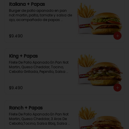
Italiana + Papas
Burger de pollo apanado en pan 
not martin, palta, tomate y salsa de 
ajo, acompañado de papas 
bastón
$9.490
King + Papas
Filete De Pollo Apanado En Pan Not 
Martin, Queso Cheddar, Tocino, 
Cebolla Grillada, Pepinillo, Salsa 
Tasty, Acompañada De Papas 
Baston Y Una Salsa Rey.
$9.490
Ranch + Papas
Filete De Pollo Apanado En Pan Not 
Martin, Queso Cheddar, 3 Aros De 
Cebolla,Tocino, Salsa Bbq, Salsa 
Tasty, Acompañada De Papas 