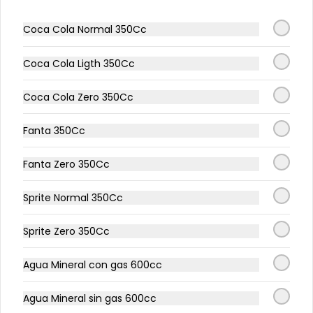
Coca Cola Normal 350Cc
Completo Big Italiano PR
Completo 20cms, Vienesa Big 
Artesanal, palta, tomate y mayo 
Coca Cola Ligth 350Cc
casera
Coca Cola Zero 350Cc
$3.990
Fanta 350Cc
Fanta Zero 350Cc
Sprite Normal 350Cc
Sprite Zero 350Cc
Agua Mineral con gas 600cc
Conócenos
Agua Mineral sin gas 600cc