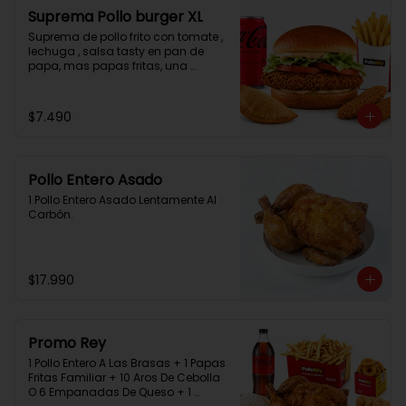
Suprema Pollo burger XL
Suprema de pollo frito con tomate , 
lechuga , salsa tasty en pan de 
papa, mas papas fritas, una 
empanada, 2 chicken bites y una 
bebida.
$7.490
Pollo Entero Asado
1 Pollo Entero Asado Lentamente Al 
Carbón.
$17.990
Promo Rey
1 Pollo Entero A Las Brasas + 1 Papas 
Fritas Familiar + 10 Aros De Cebolla 
O 6 Empanadas De Queso + 1 