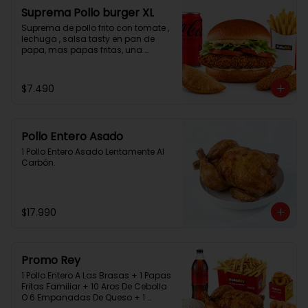
Suprema Pollo burger XL
Suprema de pollo frito con tomate , 
lechuga , salsa tasty en pan de 
papa, mas papas fritas, una 
empanada, 2 chicken bites y una 
bebida.
$7.490
Pollo Entero Asado
1 Pollo Entero Asado Lentamente Al 
Carbón.
$17.990
Promo Rey
1 Pollo Entero A Las Brasas + 1 Papas 
Fritas Familiar + 10 Aros De Cebolla 
O 6 Empanadas De Queso + 1 