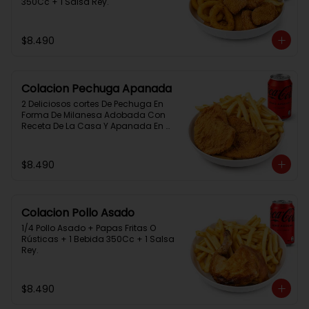
350Cc + 1 Salsa Rey.
$8.490
Colacion Pechuga Apanada
2 Deliciosos cortes De Pechuga En 
Forma De Milanesa Adobada Con 
Receta De La Casa Y Apanada En 
Panko+Papas Fritas+ 1Bebida 
350Cc+1 Salsa Rey
$8.490
Colacion Pollo Asado
1/4 Pollo Asado + Papas Fritas O 
Rústicas + 1 Bebida 350Cc + 1 Salsa 
Rey.
$8.490