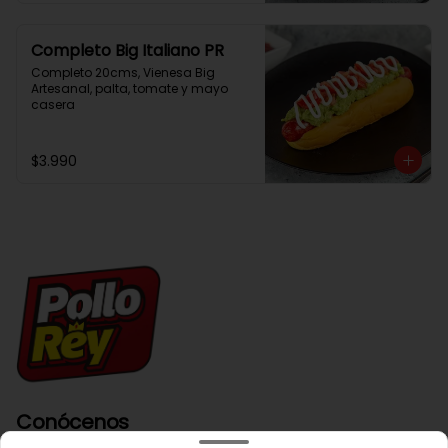
Completo Big Italiano PR
Completo 20cms, Vienesa Big 
Artesanal, palta, tomate y mayo 
casera
$3.990
Conócenos