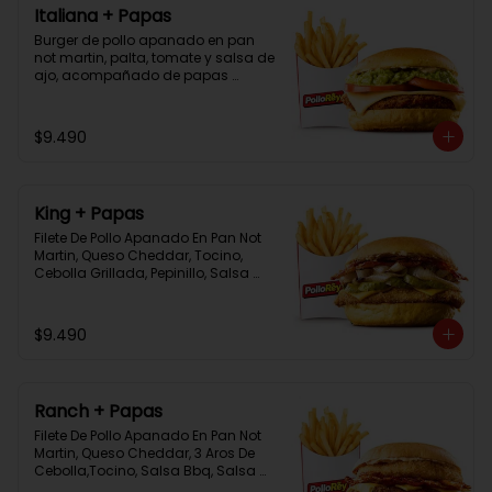
Italiana + Papas
Burger de pollo apanado en pan 
not martin, palta, tomate y salsa de 
ajo, acompañado de papas 
bastón
$9.490
King + Papas
Filete De Pollo Apanado En Pan Not 
Martin, Queso Cheddar, Tocino, 
Cebolla Grillada, Pepinillo, Salsa 
Tasty, Acompañada De Papas 
Baston Y Una Salsa Rey.
$9.490
Ranch + Papas
Filete De Pollo Apanado En Pan Not 
Martin, Queso Cheddar, 3 Aros De 
Cebolla,Tocino, Salsa Bbq, Salsa 
Tasty, Acompañada De Papas 