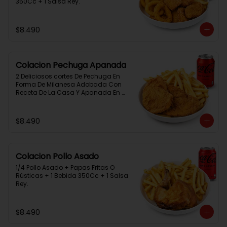
350Cc + 1 Salsa Rey.
$8.490
Colacion Pechuga Apanada
2 Deliciosos cortes De Pechuga En 
Forma De Milanesa Adobada Con 
Receta De La Casa Y Apanada En 
Panko+Papas Fritas+ 1Bebida 
350Cc+1 Salsa Rey
$8.490
Colacion Pollo Asado
1/4 Pollo Asado + Papas Fritas O 
Rústicas + 1 Bebida 350Cc + 1 Salsa 
Rey.
$8.490