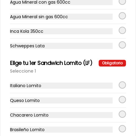
Agua Mineral con gas 600cc
Completo Big Italiano PR
Agua Mineral sin gas 600cc
Completo 20cms, Vienesa Big 
Artesanal, palta, tomate y mayo 
Inca Kola 350cc
casera
Schweppes Lata
$3.990
Elige tu 1er Sandwich Lomito (LF)
Obligatorio
Seleccione 1
Italiano Lomito
Queso Lomito
Chacarero Lomito
Conócenos
Brasileño Lomito