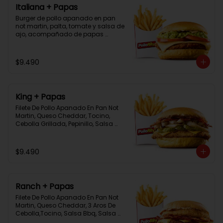
Italiana + Papas
Burger de pollo apanado en pan 
not martin, palta, tomate y salsa de 
ajo, acompañado de papas 
bastón
$9.490
King + Papas
Filete De Pollo Apanado En Pan Not 
Martin, Queso Cheddar, Tocino, 
Cebolla Grillada, Pepinillo, Salsa 
Tasty, Acompañada De Papas 
Baston Y Una Salsa Rey.
$9.490
Ranch + Papas
Filete De Pollo Apanado En Pan Not 
Martin, Queso Cheddar, 3 Aros De 
Cebolla,Tocino, Salsa Bbq, Salsa 
Tasty, Acompañada De Papas 