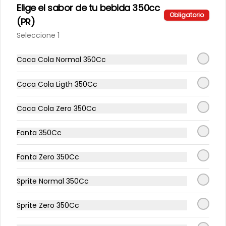
Elige el sabor de tu bebida 350cc
Obligatorio
(PR)
$10.990
Seleccione 1
Coca Cola Normal 350Cc
Completo Big Alemán PR
Completo Vienesa Big Artesanal, 
Coca Cola Ligth 350Cc
Chucrut, Tomate Y Mayo Casera.
Coca Cola Zero 350Cc
$3.990
Fanta 350Cc
Fanta Zero 350Cc
Completo Big Dinámico PR
Completo Vienesa Big Artesanal, 
Palta, Tomate, Chucrut Y Mayo 
Sprite Normal 350Cc
Casera.
Sprite Zero 350Cc
$4.490