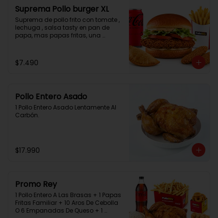
Suprema Pollo burger XL
Suprema de pollo frito con tomate , 
lechuga , salsa tasty en pan de 
papa, mas papas fritas, una 
empanada, 2 chicken bites y una 
bebida.
$7.490
Pollo Entero Asado
1 Pollo Entero Asado Lentamente Al 
Carbón.
$17.990
Promo Rey
1 Pollo Entero A Las Brasas + 1 Papas 
Fritas Familiar + 10 Aros De Cebolla 
O 6 Empanadas De Queso + 1 