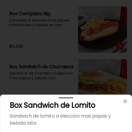
Box Completo Big
Completo a eleccion mas papas 
individuales y bebida en lata
$6.490
Box Sandwich de Churrasco
Sandwich de churrasco a eleccion 
mas papas y bebida lata
$11.990
Box Sandwich de Lomito
Sandwich de lomito a eleccion mas papas y
Box Sandwich de Lomito
bebida lata
Sandwich de lomito a eleccion 
mas papas y bebida lata