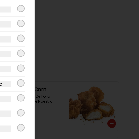
c
Chicken Pop Corn
300 Grs Pop Corn De Pollo 
Acompañados De Nuestra 
Salsa Rey
$7.490