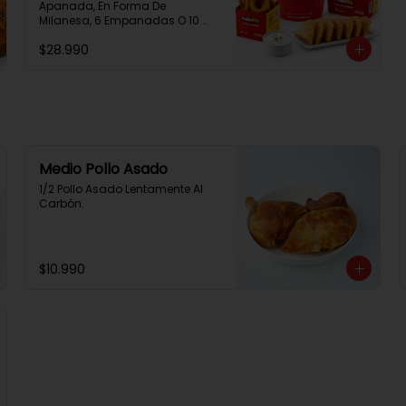
Apanada, En Forma De 
Milanesa, 6 Empanadas O 10 
Aros De Cebolla, 1 Papa Familiar, 
$28.990
1 Bebida De 1.5 Litros, 2 Salsas 
Rey.
Medio Pollo Asado
1/2 Pollo Asado Lentamente Al 
Carbón.
$10.990