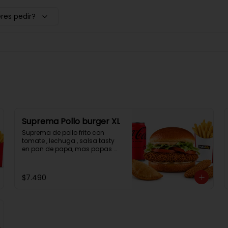
res pedir?
Suprema Pollo burger XL
Suprema de pollo frito con 
tomate , lechuga , salsa tasty 
en pan de papa, mas papas 
fritas, una empanada, 2 
chicken bites y una bebida.
$7.490