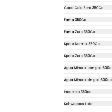
Coca Cola Zero 350Cc
Ranch + Papas
Filete De Pollo Apanado En Pan 
Fanta 350Cc
Not Martin, Queso Cheddar, 3 
Aros De Cebolla,Tocino, Salsa 
Bbq, Salsa Tasty, Acompañada 
Fanta Zero 350Cc
De Papas Baston Y Una Salsa 
Rey.
$9.490
Sprite Normal 350Cc
Sprite Zero 350Cc
Agua Mineral con gas 600c
Chicken Bites
Tiernas Tiras De Pechugas De 
Agua Mineral sin gas 600cc
Pollo Apanadas Estilo Nugget 
Acompañada De Tu Salsa Rey!
Inca Kola 350cc
$4.990
Schweppes Lata