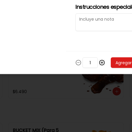
Filetitos De Pollo Crispy
Instrucciones especia
8 Unidades De Filetitos De Pollo 
Frito, Receta De La Casa. 
Acompañado De Una Salsa 
Rey.
$8.990
Tutitos De Pollo Bbq
Agregar
Alitas De Pollo Adobadas Con 
Salsa Barbacue.
$6.490
BUCKET MIX (Para 5