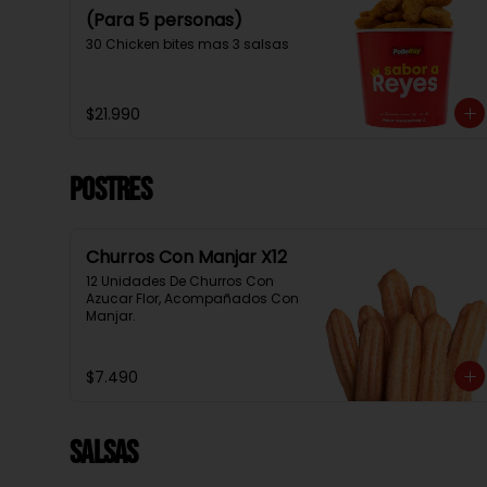
(Para 5 personas)
30 Chicken bites mas 3 salsas
$21.990
Postres
Churros Con Manjar X12
12 Unidades De Churros Con 
Azucar Flor, Acompañados Con 
Manjar.
$7.490
Salsas