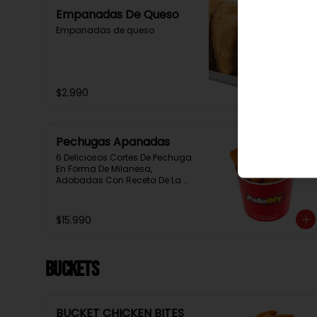
Empanadas De Queso
Empanadas de queso
$2.990
Pechugas Apanadas
6 Deliciosos Cortes De Pechuga 
En Forma De Milanesa, 
Adobadas Con Receta De La 
Casa Y Apanadas En Panko. 
Elaboración Propia De La Casa 
+ Salsa Rey
$15.990
BUCKETS
BUCKET CHICKEN BITES