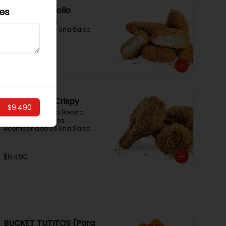
Nuggets De Pollo
les
Nugget Crujientes 
Acompañado De Una Salsa 
Rey.
$3.490
Tutitos Pollo Crispy
$9.490
Alitas De Pollo Frito, Receta 
Original De La Casa. 
Acompañado De Una Salsa 
Rey.
$6.490
BUCKET TUTITOS (Para