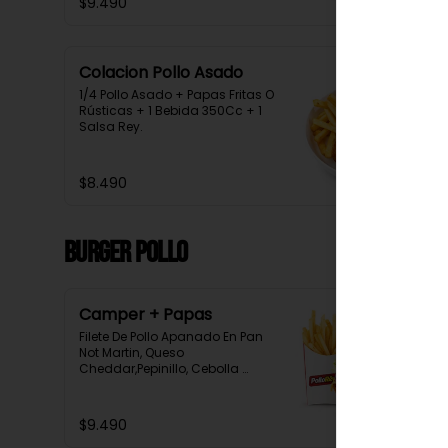
$9.490
Colacion Pollo Asado
1/4 Pollo Asado + Papas Fritas O 
Rústicas + 1 Bebida 350Cc + 1 
Salsa Rey.
$8.490
Burger Pollo
Camper + Papas
Filete De Pollo Apanado En Pan 
Not Martin, Queso 
Cheddar,Pepinillo, Cebolla 
Morada, Tomate, Lechuga, 
Salsa Tasty, Acompañada De 
Papas Baston Y Una Salsa Rey.
$9.490