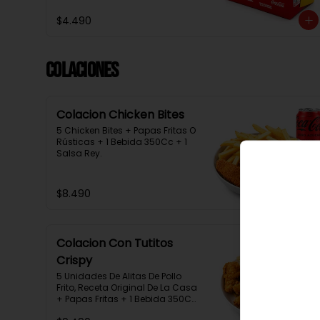
$4.490
Colaciones
Colacion Chicken Bites
5 Chicken Bites + Papas Fritas O 
Rústicas + 1 Bebida 350Cc + 1 
Salsa Rey.
$8.490
Colacion Con Tutitos
Crispy
5 Unidades De Alitas De Pollo 
Frito, Receta Original De La Casa 
+ Papas Fritas + 1 Bebida 350Cc 
+ 1 Salsa Rey.