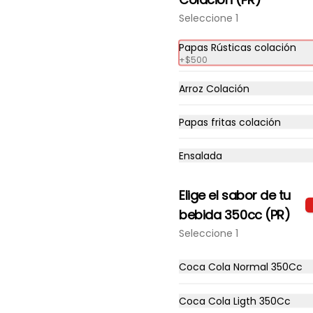
$8.490
Seleccione 1
Papas Rústicas colación
+
$500
Arroz Colación
Papas fritas colación
Ensalada
Elige el sabor de tu
bebida 350cc (PR)
Clásica + Papas
Seleccione 1
Filete De Pollo Apanado En Pan 
Not Martin, Queso Mantecoso, 
Tomate, Lechuga, Salsa Tasty, 
Coca Cola Normal 350Cc
Acompañada De Papas Baston 
Y Una Salsa Rey.
$9.490
Coca Cola Ligth 350Cc