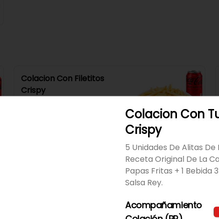
Colacion Con Filetitos
Crispy
4 Filetitos Crispy + Papas Fritas 
O Rústicas + 1 Bebida 350Cc + 1 
Colacion Con Tu
Salsa Rey.
Crispy
$8.490
5 Unidades De Alitas De P
Receta Original De La C
Colacion Nuggets
Papas Fritas + 1 Bebida 
6 Nugget + 4 Aros De Cebolla + 
Salsa Rey.
Papas Fritas O Rústicas + 1 
Bebida 350Cc + 1 Salsa Rey.
Acompañamiento
Colación (PR)