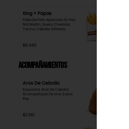
King + Papas
Filete De Pollo Apanado En Pan 
Not Martin, Queso Cheddar, 
Tocino, Cebolla Grillada, 
Pepinillo, Salsa Tasty, 
Acompañada De Papas Baston 
Y Una Salsa Rey.
$9.490
Acompañamientos
Aros De Cebolla
Exquisitos Aros De Cebolla. 
Acompañado De Una Salsa 
Rey.
$3.190