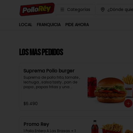
Categorías
¿Dónde quie
LOCAL
FRANQUICIA
PIDE AHORA
LOS MAS PEDIDOS
Suprema Pollo burger
Suprema de pollo frito, tomate , 
lechuga , salsa tasty , pan de 
papa , papas fritas y una 
bebida.
$6.490
Promo Rey
1 Pollo Entero A Las Brasas + 1 