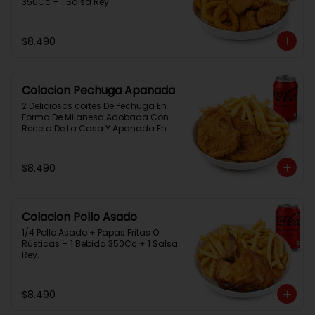
350Cc + 1 Salsa Rey.
$8.490
Colacion Pechuga Apanada
2 Deliciosos cortes De Pechuga En 
Forma De Milanesa Adobada Con 
Receta De La Casa Y Apanada En 
Panko+Papas Fritas+ 1Bebida 
350Cc+1 Salsa Rey
$8.490
Colacion Pollo Asado
1/4 Pollo Asado + Papas Fritas O 
Rústicas + 1 Bebida 350Cc + 1 Salsa 
Rey.
$8.490