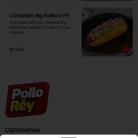
Completo Big Italiano PR
Completo 20cms, Vienesa Big 
Artesanal, palta, tomate y mayo 
casera
$3.990
Conócenos