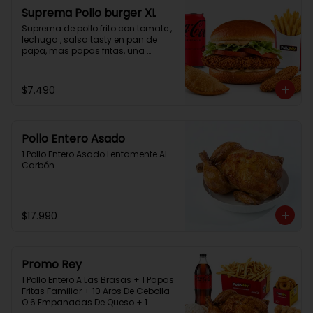
Suprema Pollo burger XL
Suprema de pollo frito con tomate , 
lechuga , salsa tasty en pan de 
papa, mas papas fritas, una 
empanada, 2 chicken bites y una 
bebida.
$7.490
Pollo Entero Asado
1 Pollo Entero Asado Lentamente Al 
Carbón.
$17.990
Promo Rey
1 Pollo Entero A Las Brasas + 1 Papas 
Fritas Familiar + 10 Aros De Cebolla 
O 6 Empanadas De Queso + 1 