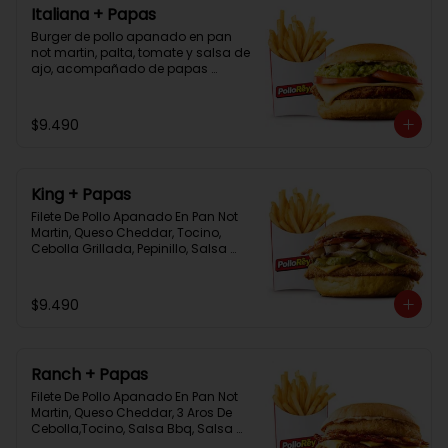
Italiana + Papas
Burger de pollo apanado en pan 
not martin, palta, tomate y salsa de 
ajo, acompañado de papas 
bastón
$9.490
King + Papas
Filete De Pollo Apanado En Pan Not 
Martin, Queso Cheddar, Tocino, 
Cebolla Grillada, Pepinillo, Salsa 
Tasty, Acompañada De Papas 
Baston Y Una Salsa Rey.
$9.490
Ranch + Papas
Filete De Pollo Apanado En Pan Not 
Martin, Queso Cheddar, 3 Aros De 
Cebolla,Tocino, Salsa Bbq, Salsa 
Tasty, Acompañada De Papas 