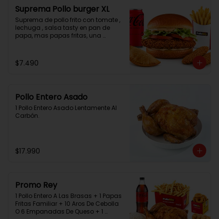
Suprema Pollo burger XL
Suprema de pollo frito con tomate , 
lechuga , salsa tasty en pan de 
papa, mas papas fritas, una 
empanada, 2 chicken bites y una 
bebida.
$7.490
Pollo Entero Asado
1 Pollo Entero Asado Lentamente Al 
Carbón.
$17.990
Promo Rey
1 Pollo Entero A Las Brasas + 1 Papas 
Fritas Familiar + 10 Aros De Cebolla 
O 6 Empanadas De Queso + 1 