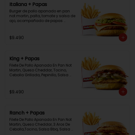
Italiana + Papas
Burger de pollo apanado en pan 
not martin, palta, tomate y salsa de 
ajo, acompañado de papas 
bastón
$9.490
King + Papas
Filete De Pollo Apanado En Pan Not 
Martin, Queso Cheddar, Tocino, 
Cebolla Grillada, Pepinillo, Salsa 
Tasty, Acompañada De Papas 
Baston Y Una Salsa Rey.
$9.490
Ranch + Papas
Filete De Pollo Apanado En Pan Not 
Martin, Queso Cheddar, 3 Aros De 
Cebolla,Tocino, Salsa Bbq, Salsa 
Tasty, Acompañada De Papas 