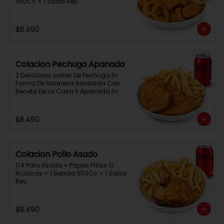
350Cc + 1 Salsa Rey.
$8.490
Colacion Pechuga Apanada
2 Deliciosos cortes De Pechuga En 
Forma De Milanesa Adobada Con 
Receta De La Casa Y Apanada En 
Panko+Papas Fritas+ 1Bebida 
350Cc+1 Salsa Rey
$8.490
Colacion Pollo Asado
1/4 Pollo Asado + Papas Fritas O 
Rústicas + 1 Bebida 350Cc + 1 Salsa 
Rey.
$8.490