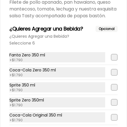
Filete de pollo apanado, pan hawaiano, queso
mantecoso, tomate, lechuga y nuestra exquisita
Completo Big Italiano PR
salsa Tasty acompañada de papas bastón.
Completo 20cms, Vienesa Big 
Artesanal, palta, tomate y mayo 
¿Quieres Agregar una Bebida?
Opcional
casera
¿Quieres Agregar una Bebida?
Seleccione 6
$3.990
Fanta Zero 350 ml
+
$1.790
Coca-Cola Zero 350 ml
+
$1.790
Sprite 350 ml
+
$1.790
Sprite Zero 350ml
+
$1.790
Coca-Cola Original 350 ml
Conócenos
+
$1.790