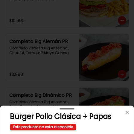
$10.990
Completo Big Alemán PR
Completo Vienesa Big Artesanal, 
Chucrut, Tomate Y Mayo Casera.
$3.990
Completo Big Dinámico PR
Completo Vienesa Big Artesanal, 
Palta, Tomate, Chucrut Y Mayo 
Casera.
Burger Pollo Clásica + Papas
Este producto no esta disponible
$4.490